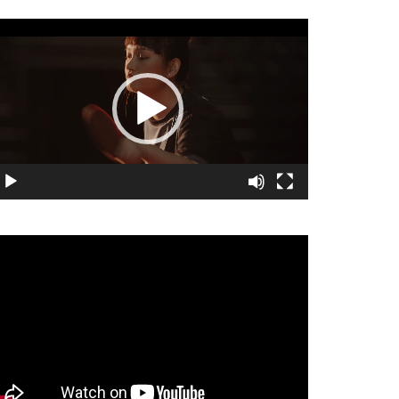
視
訊
播
放
器