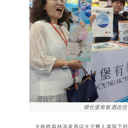
傑仕堡有氧酒店住
大板根森林溫泉酒店太子雙人客房下殺6