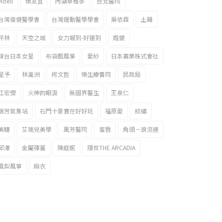
video
侯友宜
內湖草莓季
台北醫院
台灣復健醫學會
台灣運動醫學學會
吳依霖
土雞
坪林
天空之城
女力報到-好運到
婚變
嫁台日本女星
布袋戲風箏
愛紗
日本農業株式會社
星予
林瀛洲
柯文哲
樂生療養院
民政局
江宏傑
火神的眼淚
無國界醫生
王泉仁
瑞芳氣象站
石門十景實在好好玩
福原愛
紋繡
美睫
艾瑞兒美學
萬芳醫院
蜜唇
角頭－浪流連
邱澤
金屬彈簧
陳庭妮
隱世THE ARCADIA
風梨風箏
麻衣