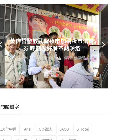
黃偉哲發放武聖夜市加碼夜市消費
券 呼籲做好登革熱防疫
2023 年 9 月 23 日
編輯:
總編輯
熱門關鍵字
110全中運
Ariel
GQ雜誌
SACO
S Hotel