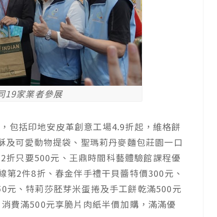
同19家業者參展
，包括印地安皮革創意工場4.9折起，維格餅
口酥及可愛動物提袋、聖瑪莉丹麥麵包莊園一口
.2折只要500元、王鼎時間科藝體驗館課程優
線第2件8折、春金伴手禮干貝醬特價300元、
0元、特莉莎胚芽米蛋捲及手工餅乾滿500元
」消費滿500元享脆片肉紙半價加購，滿滿優