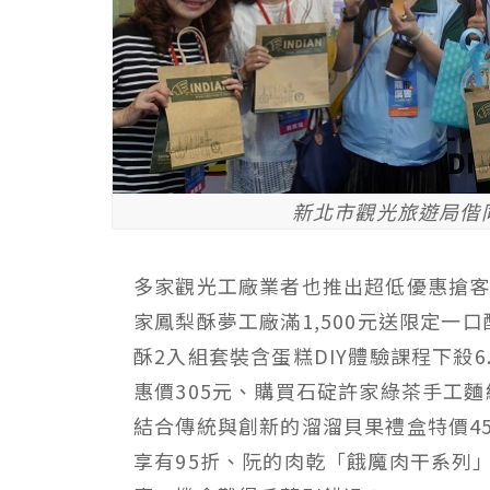
新北市觀光旅遊局偕
多家觀光工廠業者也推出超低優惠搶客
家鳳梨酥夢工廠滿1,500元送限定一
酥2入組套裝含蛋糕DIY體驗課程下殺6
惠價305元、購買石碇許家綠茶手工麵
結合傳統與創新的溜溜貝果禮盒特價45
享有95折、阮的肉乾「餓魔肉干系列