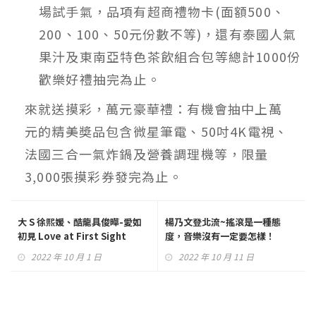
場試手氣，品項有超商禮物卡(面額500、
200、100、50元份數不等)，還有泰國人氣
果汁及東南亞特色茶飲組合包等總計1000份
歡樂好禮抽完為止。
來就送摸彩，萬元豪華禮：有機會抽中上萬
元的精美奬品包含微星筆電、50吋4K電視、
法國三合一氣炸鍋及營養調理機等，限量
3,000張摸彩券發完為止。
大 S 徐熙媛、酷龍具俊曄-愛如
楊乃文登北流~搖滾是一種態
初見 Love at First Sight
度，音樂沒有一定要怎樣！
2022 年 10 月 1 日
2022 年 10 月 11 日