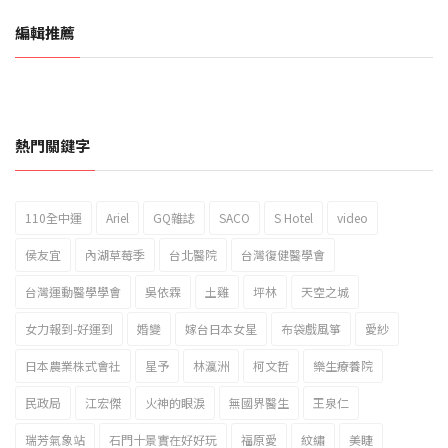
編輯推薦
熱門關鍵字
110全中運
Ariel
GQ雜誌
SACO
S Hotel
video
2023新北市北海岸國際風箏節「風在石起」霸氣回歸
侯友宜
內湖草莓季
台北醫院
台灣復健醫學會
台灣運動醫學學會
吳依霖
土雞
坪林
天空之城
女力報到-好運到
婚變
嫁台日本女星
布袋戲風箏
愛紗
日本農業株式會社
星予
林瀛洲
柯文哲
樂生療養院
民政局
江宏傑
火神的眼淚
無國界醫生
王泉仁
瑞芳氣象站
石門十景實在好好玩
福原愛
紋繡
美睫