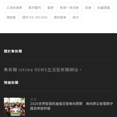
艾瑞兒美學
萬芳醫院
蜜唇
角頭－浪流連
邱澤
金屬彈簧
陳庭妮
隱世THE ARCADIA
風梨風箏
麻衣
關於集新聞
集新聞 intime NEWS生活型新聞網站。
隨選新聞
生活
2025世界智慧財產權日暨專利師節 專利師公會響應守
護音樂智財權