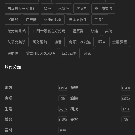
日本農業株式會社
星予
林瀛洲
柯文哲
樂生療養院
民政局
江宏傑
火神的眼淚
無國界醫生
王泉仁
瑞芳氣象站
石門十景實在好好玩
福原愛
紋繡
美睫
艾瑞兒美學
萬芳醫院
蜜唇
角頭－浪流連
邱澤
金屬彈簧
陳庭妮
隱世THE ARCADIA
風梨風箏
麻衣
熱門分類
地方
娛樂
(396)
(149)
專欄
旅遊
(5)
(231)
生活
科技
(4,358)
(21)
綜合
美容
(185)
(8)
要聞
(60)