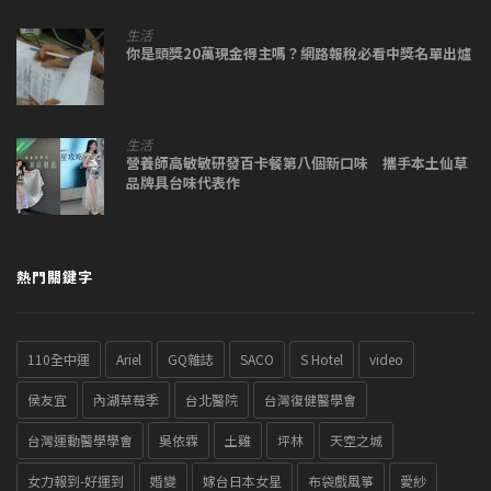
生活
你是頭獎20萬現金得主嗎？網路報稅必看中獎名單出爐
生活
營養師高敏敏研發百卡餐第八個新口味 攜手本土仙草
品牌具台味代表作
熱門關鍵字
110全中運
Ariel
GQ雜誌
SACO
S Hotel
video
侯友宜
內湖草莓季
台北醫院
台灣復健醫學會
台灣運動醫學學會
吳依霖
土雞
坪林
天空之城
女力報到-好運到
婚變
嫁台日本女星
布袋戲風箏
愛紗