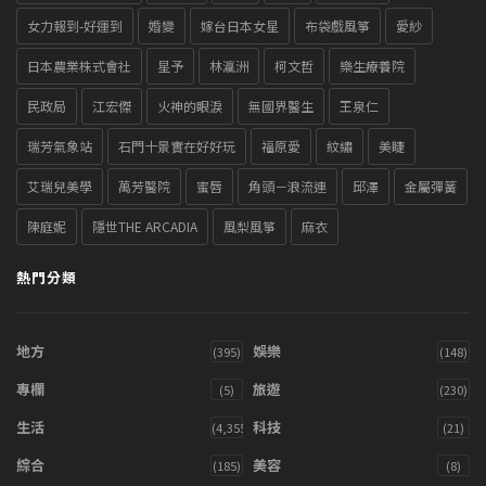
女力報到-好運到
婚變
嫁台日本女星
布袋戲風箏
愛紗
日本農業株式會社
星予
林瀛洲
柯文哲
樂生療養院
民政局
江宏傑
火神的眼淚
無國界醫生
王泉仁
瑞芳氣象站
石門十景實在好好玩
福原愛
紋繡
美睫
艾瑞兒美學
萬芳醫院
蜜唇
角頭－浪流連
邱澤
金屬彈簧
陳庭妮
隱世THE ARCADIA
風梨風箏
麻衣
熱門分類
地方
娛樂
(395)
(148)
專欄
旅遊
(5)
(230)
生活
科技
(4,355)
(21)
綜合
美容
(185)
(8)