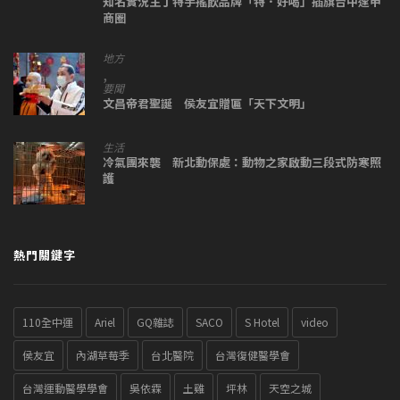
知名實況主丁特手搖飲品牌「特．好喝」插旗台中逢甲
商圈
地方
,
要聞
文昌帝君聖誕 侯友宜贈匾「天下文明」
生活
冷氣團來襲 新北動保處：動物之家啟動三段式防寒照
護
熱門關鍵字
110全中運
Ariel
GQ雜誌
SACO
S Hotel
video
侯友宜
內湖草莓季
台北醫院
台灣復健醫學會
台灣運動醫學學會
吳依霖
土雞
坪林
天空之城