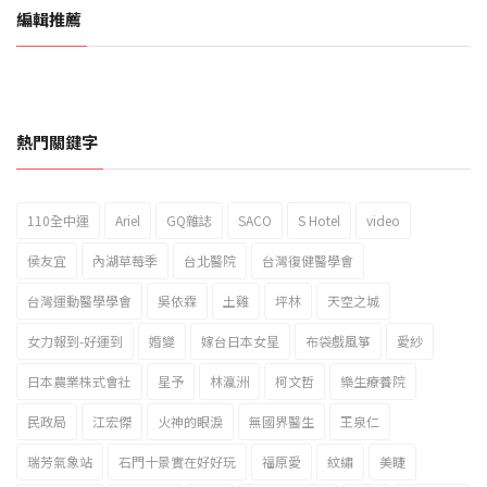
編輯推薦
熱門關鍵字
110全中運
Ariel
GQ雜誌
SACO
S Hotel
video
2023新北市北海岸國際風箏節「風在石起」霸氣回歸
侯友宜
內湖草莓季
台北醫院
台灣復健醫學會
台灣運動醫學學會
吳依霖
土雞
坪林
天空之城
女力報到-好運到
婚變
嫁台日本女星
布袋戲風箏
愛紗
日本農業株式會社
星予
林瀛洲
柯文哲
樂生療養院
民政局
江宏傑
火神的眼淚
無國界醫生
王泉仁
瑞芳氣象站
石門十景實在好好玩
福原愛
紋繡
美睫