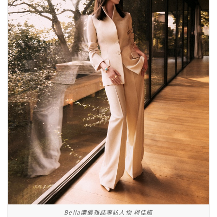
Bella儂儂雜誌專訪人物 柯佳嬿