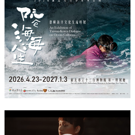
視
訊
播
放