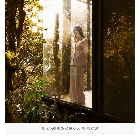
Bella儂儂雜誌專訪人物 柯佳嬿