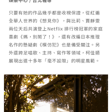
只要有她的作品幾乎都是收視保證，從紅遍
全華人世界的《想見你》，與比莉、賈靜雯
兩位天后共演登上Netflix 排行榜冠軍的家庭
喜劇《媽，別鬧了！》，還有改編日本推理
名作的懸疑劇《模仿犯》也是備受關注。另
外還跨足唱歌、主持、寫作等領域，柯佳嬿
展現出道十多年「毫不設限」的明星風範。