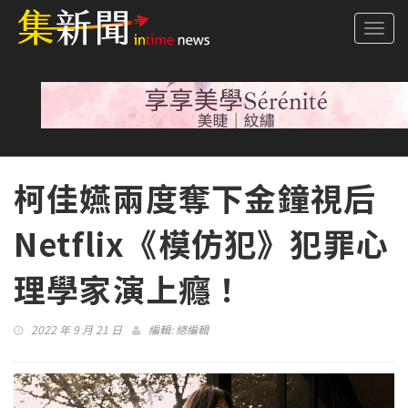
Togg
navi
柯佳嬿兩度奪下金鐘視后
Netflix《模仿犯》犯罪心
理學家演上癮！
2022 年 9 月 21 日
編輯:
總編輯