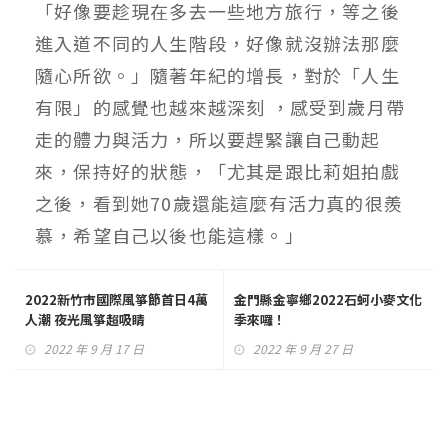
「好像要趁現在多去一些地方旅行，等之後
進入道不同的人生階段，好像就沒辦法那麼
隨心所欲。」隨著年紀的增長，對於「人生
有限」的感覺也越來越深刻 ，感受到歲月帶
走的體力與活力，所以要趕緊讓自己動起
來，保持好的狀態，「尤其是跟比莉姐拍戲
之後，看到她70歲還能這麼有活力真的很羨
慕，希望自己以後也能這樣。」
2022新竹市國際風箏節首日4萬
金門縣金寧鄉2022石蚵小麥文化
人潮 夜光風箏超吸睛
季來囉！
2022 年 9 月 17 日
2022 年 9 月 27 日