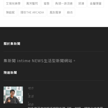
艾瑞兒美學
萬芳醫院
蜜唇
角頭－浪流連
邱澤
金屬彈簧
陳庭妮
隱世THE ARCADIA
風梨風箏
麻衣
關於集新聞
集新聞 intime NEWS生活型新聞網站。
隨選新聞
地方
,
生活
,
綜合