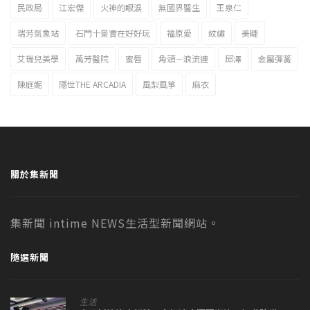
民政局
江宏傑
火神的眼淚
無國界醫生
王泉仁
瑞芳氣象站
石門十景實在好好玩
福原愛
紋繡
美睫
艾瑞兒美學
萬芳醫院
蜜唇
角頭－浪流連
邱澤
金屬彈簧
陳庭妮
隱世THE ARCADIA
風梨風箏
麻衣
關於集新聞
集新聞 intime NEWS生活型新聞網站。
隨選新聞
生活