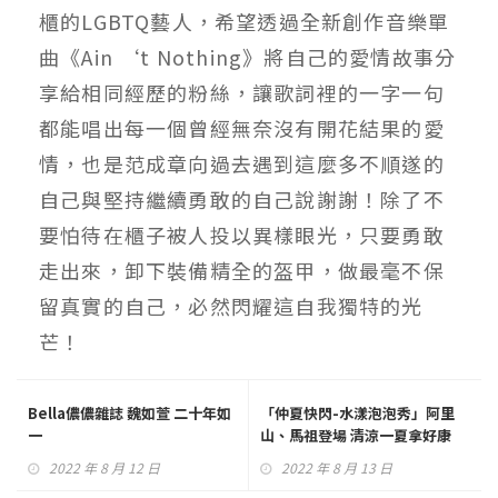
櫃的LGBTQ藝人，希望透過全新創作音樂單
曲《Ain ‘t Nothing》將自己的愛情故事分
享給相同經歷的粉絲，讓歌詞裡的一字一句
都能唱出每一個曾經無奈沒有開花結果的愛
情，也是范成章向過去遇到這麼多不順遂的
自己與堅持繼續勇敢的自己說謝謝！除了不
要怕待在櫃子被人投以異樣眼光，只要勇敢
走出來，卸下裝備精全的盔甲，做最毫不保
留真實的自己，必然閃耀這自我獨特的光
芒！
Bella儂儂雜誌 魏如萱 二十年如
「仲夏快閃-水漾泡泡秀」阿里
一
山、馬祖登場 清涼一夏拿好康
2022 年 8 月 12 日
2022 年 8 月 13 日