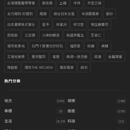
台灣運動醫學學會
吳依霖
土雞
坪林
天空之城
女力報到-好運到
婚變
嫁台日本女星
布袋戲風箏
愛紗
日本農業株式會社
星予
林瀛洲
柯文哲
樂生療養院
民政局
江宏傑
火神的眼淚
無國界醫生
王泉仁
瑞芳氣象站
石門十景實在好好玩
福原愛
紋繡
美睫
艾瑞兒美學
萬芳醫院
蜜唇
角頭－浪流連
邱澤
金屬彈簧
陳庭妮
隱世THE ARCADIA
風梨風箏
麻衣
熱門分類
地方
娛樂
(395)
(148)
專欄
旅遊
(5)
(230)
生活
科技
(4,356)
(21)