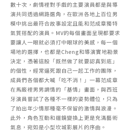
數十次，劇情裡對手戲的主要演員都是與導
演共同透過網路選角，在歐洲各地上百位男
模中挑出最符合故事設定且能和范成章獨特
氣質搭配的演員。MV的每個畫面呈現都要求
要讓人一眼就必須打中眼球的美感，每一個
場地的選擇，也都是Cheng和導演實地勘景
決定，憑著這股「既然做了就要認真到底」
的個性，經常逼死跟自己一起工作的團隊，
成員們各個都大喊「吃不消！」一幕范成章
在馬廄裡男男調情的「基情」畫面，與西班
牙演員嘗試了各種不一樣的姿勢體位，只為
了拍出年少情那種毫不保留的激情與浪漫。
此外，角色互動和運鏡變換上更是充滿藝術
氣息，宛如是小型坎城影展片的序曲。