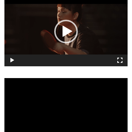
訊
播
放
器