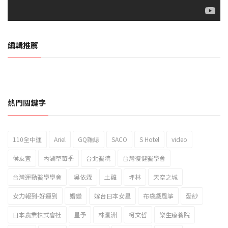
編輯推薦
熱門關鍵字
110全中運
Ariel
GQ雜誌
SACO
S Hotel
video
2023新北市北海岸國際風箏節「風在石起」霸氣回歸
侯友宜
內湖草莓季
台北醫院
台灣復健醫學會
台灣運動醫學學會
吳依霖
土雞
坪林
天空之城
女力報到-好運到
婚變
嫁台日本女星
布袋戲風箏
愛紗
日本農業株式會社
星予
林瀛洲
柯文哲
樂生療養院