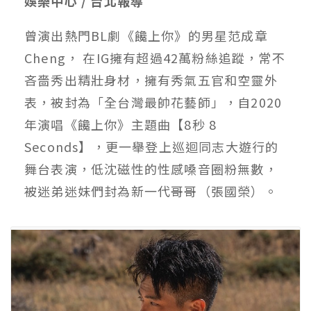
娛樂中心 / 台北報導
曾演出熱門BL劇《饞上你》的男星范成章
Cheng， 在IG擁有超過42萬粉絲追蹤，常不
吝嗇秀出精壯身材，擁有秀氣五官和空靈外
表，被封為「全台灣最帥花藝師」，自2020
年演唱《饞上你》主題曲【8秒 8
Seconds】，更一舉登上巡迴同志大遊行的
舞台表演，低沈磁性的性感嗓音圈粉無數，
被迷弟迷妹們封為新一代哥哥（張國榮）。