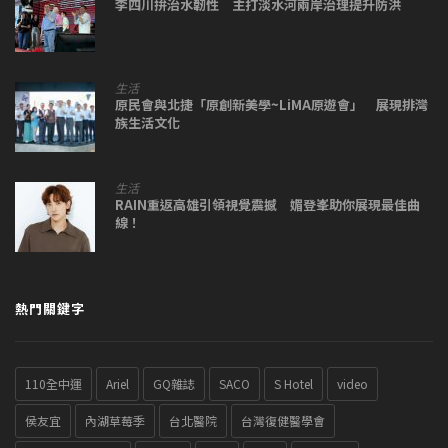
李四川拚治水韌性 主打淡水河兩岸治理提升防洪
生活
原民會與北捷「原創新美學~LiMA原遊會」 展現排灣
族生活文化
生活
RAIN重返高雄引領視覺震撼 媚登峯助你展現最佳曲
線！
熱門關鍵字
110全中運
Ariel
GQ雜誌
SACO
S Hotel
video
侯友宜
內湖草莓季
台北醫院
台灣復健醫學會