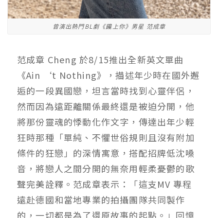
曾演出熱門BL劇《饞上你》男星 范成章
范成章 Cheng 於8/15推出全新英文單曲
《Ain ‘t Nothing》，描述年少時在國外邂
逅的一段異國戀，坦言當時找到心靈伴侶，
然而因為遠距離關係最終還是被迫分開，他
將那份靈魂的悸動化作文字，傳達出年少輕
狂時那種「單純、不懼世俗規則且沒有附加
條件的狂戀」的深情寓意，搭配招牌低沈嗓
音，將戀人之間分開的無奈用輕柔憂鬱的歌
聲完美詮釋。范成章表示：「這支MV 專程
遠赴德國和當地專業的拍攝團隊共同製作
的，一切都是為了還原故事的起點。」回憶