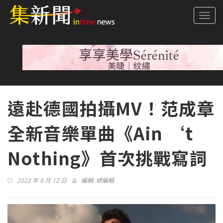
Togg
navi
遠赴德國拍攝MV！范成章
全新音樂單曲《Ain ‘t
Nothing》首次挑戰寫詞
2022 年 8 月 12 日
編輯:
總編輯