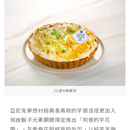
25度N檸檬派
亞尼克夢想村經典長青款的芋頭派塔更加入
俏皮鬍子元素期間限定推出「阿爸的芋花
園」，灰紫色花瓣綻放的外型，以純芋泥融