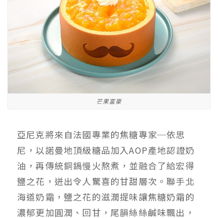
芒果富豪
亞尼克將來自法國專業的焦糖專家─依思
尼，以諾曼地頂級糖品加入AOP產地認證奶
油，再傳統銅鍋慢火熬煮，並融合了給宏得
鹽之花，迸出令人驚喜的甘甜層次。聯手北
海道奶霜，鹽之花的滋潤提味讓焦糖奶霜的
濃郁更加圓潤、回甘，尾韻絲絲鹹味飄出，