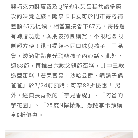
與巧克力酥菠蘿及Q彈的泡芙蛋糕共譜多層
次的味覺之旅。隨享卡卡友可於門市寄捲補
差額45元提領，相當直接省下87元，寄捲還
有轉贈功能，與朋友揪團購買、不限地區限
制超方便！還可提領不同口味與孩子一同品
嘗，透過甜點食光聆聽孩子內心話。此外，
迎88節，再推出六款父親節蛋糕，其中三款
造型蛋糕「芒果富豪、沙哈公爵、翹鬍子偶
爸爸」於7/24前預購，可享88折優惠！ 另
外，經典長青款的「芋見香緹」、「阿爸的
芋花園」、「25度N檸檬派」憑隨享卡預購
享9折優惠。