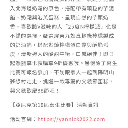
入北海道奶霜的原色，搭配帶有顆粒的芋泥
餡、奶霜與泡芙蛋糕，呈現自然的芋頭奶
香。喜歡酸V滋味的人「25度N檸檬派」也是
不錯的選擇，嚴選屏東九如直輸綠檸檬製成
的奶油餡，搭配炙燒檸檬蛋白霜與酥脆派
皮，清新迷人的酸甜平衡，口感絕佳！即日
起憑隨享卡預購享9折優惠哦。暑假除了寫生
比賽可報名參加，不妨跟家人一起到陽明山
夢想村走走，挑選一款專屬的父親節蛋糕，
與父親歡慶88節吧！
【亞尼克第18屆寫生比賽】活動資訊
活動官網：
https://yannick2022.com