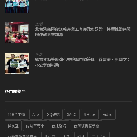
生活
北台灣無障礙運輸產業工會獲政府認證 持續推動無障
礙運輸專業訓練
生活
微電車納管應強化查驗與中製管理 徐富癸、郭國文：
不宜貿然補助
熱門關鍵字
110全中運
Ariel
GQ雜誌
SACO
S Hotel
video
侯友宜
內湖草莓季
台北醫院
台灣復健醫學會
台灣運動醫學學會
吳依霖
土雞
坪林
天空之城