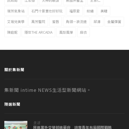
民政局
江宏傑
火神的眼淚
無國界醫生
王泉仁
瑞芳氣象站
石門十景實在好好玩
福原愛
紋繡
美睫
艾瑞兒美學
萬芳醫院
蜜唇
角頭－浪流連
邱澤
金屬彈簧
陳庭妮
隱世THE ARCADIA
風梨風箏
麻衣
關於集新聞
集新聞 intime NEWS生活型新聞網站。
隨選新聞
生活
民進黨外交營前進華府 培育青年布局國際戰略