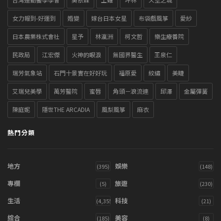
女力報到-好運到
婚變
嫁台日本女星
布袋戲風箏
愛紗
日本農業株式會社
星予
林瀛洲
柯文哲
樂生療養院
民政局
江宏傑
火神的眼淚
無國界醫生
王泉仁
瑞芳氣象站
石門十景實在好好玩
福原愛
紋繡
美睫
艾瑞兒美學
萬芳醫院
蜜唇
角頭－浪流連
邱澤
金屬彈簧
陳庭妮
隱世THE ARCADIA
風梨風箏
麻衣
熱門分類
地方
娛樂
(395)
(148)
專欄
旅遊
(5)
(230)
生活
科技
(4,355)
(21)
綜合
美容
(185)
(8)