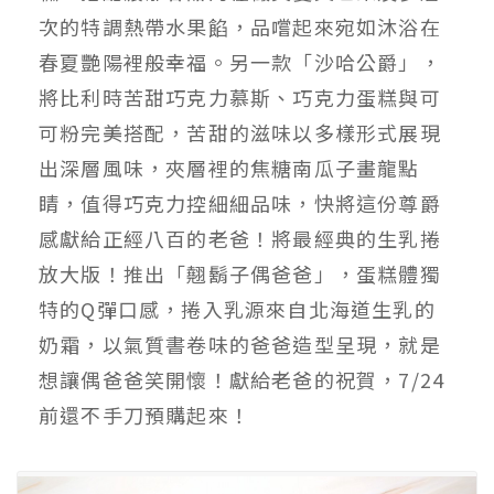
次的特調熱帶水果餡，品嚐起來宛如沐浴在
春夏艷陽裡般幸福。另一款「沙哈公爵」，
將比利時苦甜巧克力慕斯、巧克力蛋糕與可
可粉完美搭配，苦甜的滋味以多樣形式展現
出深層風味，夾層裡的焦糖南瓜子畫龍點
睛，值得巧克力控細細品味，快將這份尊爵
感獻給正經八百的老爸！將最經典的生乳捲
放大版！推出「翹鬍子偶爸爸」，蛋糕體獨
特的Q彈口感，捲入乳源來自北海道生乳的
奶霜，以氣質書卷味的爸爸造型呈現，就是
想讓偶爸爸笑開懷！獻給老爸的祝賀，7/24
前還不手刀預購起來！