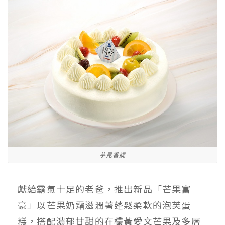
芋見香緹
獻給霸氣十足的老爸，推出新品「芒果富
豪」以芒果奶霜滋潤著蓬鬆柔軟的泡芙蛋
糕，搭配濃郁甘甜的在欉黃愛文芒果及多層