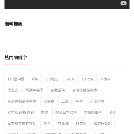
編輯推薦
熱門關鍵字
110全中運
Ariel
GQ雜誌
SACO
S Hotel
video
2023新北市北海岸國際風箏節「風在石起」霸氣回歸
侯友宜
內湖草莓季
台北醫院
台灣復健醫學會
台灣運動醫學學會
吳依霖
土雞
坪林
天空之城
女力報到-好運到
婚變
嫁台日本女星
布袋戲風箏
愛紗
日本農業株式會社
星予
林瀛洲
柯文哲
樂生療養院