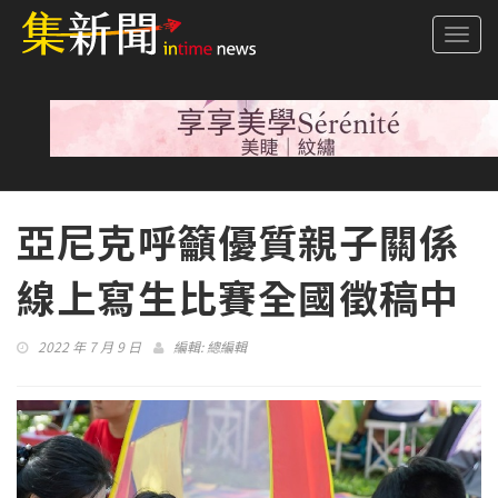
Togg
navi
亞尼克呼籲優質親子關係
線上寫生比賽全國徵稿中
2022 年 7 月 9 日
編輯:
總編輯