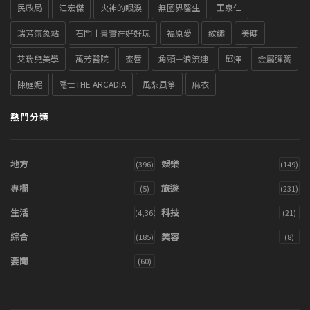
民政局
江宏傑
火神的眼淚
無國界醫生
王泉仁
瑞芳氣象站
石門十景實在好好玩
福原愛
紋繡
美睫
艾瑞兒美學
萬芳醫院
蜜唇
角頭－浪流連
邱澤
金屬彈簧
陳庭妮
隱世THE ARCADIA
風梨風箏
麻衣
熱門分類
地方
娛樂
(396)
(149)
專欄
旅遊
(5)
(231)
生活
科技
(4,361)
(21)
綜合
美容
(185)
(8)
要聞
(60)