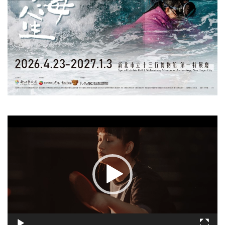
視
訊
播
放
器