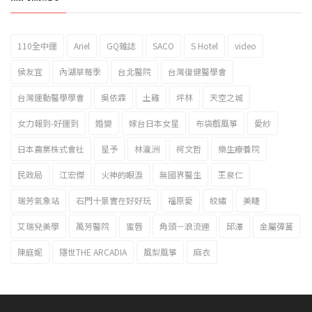
110全中運
Ariel
GQ雜誌
SACO
S Hotel
video
2023新北市北海岸國際風箏節「風在石起」霸氣回歸
侯友宜
內湖草莓季
台北醫院
台灣復健醫學會
台灣運動醫學學會
吳依霖
土雞
坪林
天空之城
女力報到-好運到
婚變
嫁台日本女星
布袋戲風箏
愛紗
日本農業株式會社
星予
林瀛洲
柯文哲
樂生療養院
民政局
江宏傑
火神的眼淚
無國界醫生
王泉仁
瑞芳氣象站
石門十景實在好好玩
福原愛
紋繡
美睫
艾瑞兒美學
萬芳醫院
蜜唇
角頭－浪流連
邱澤
金屬彈簧
陳庭妮
隱世THE ARCADIA
風梨風箏
麻衣