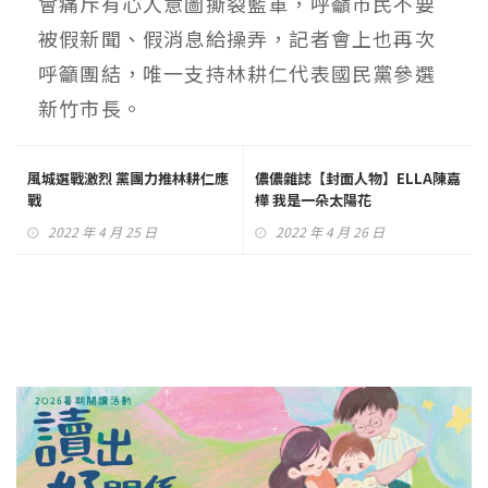
會痛斥有心人意圖撕裂藍軍，呼籲市民不要
被假新聞、假消息給操弄，記者會上也再次
呼籲團結，唯一支持林耕仁代表國民黨參選
新竹市長。
風城選戰激烈 黨團力推林耕仁應
儂儂雜誌【封面人物】ELLA陳嘉
戰
樺 我是一朵太陽花
2022 年 4 月 25 日
2022 年 4 月 26 日