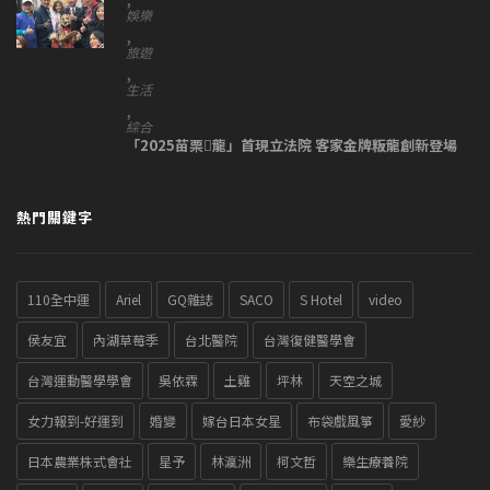
娛樂
,
旅遊
,
生活
,
綜合
「2025苗栗𪹚龍」首現立法院 客家金牌粄龍創新登場
熱門關鍵字
110全中運
Ariel
GQ雜誌
SACO
S Hotel
video
侯友宜
內湖草莓季
台北醫院
台灣復健醫學會
台灣運動醫學學會
吳依霖
土雞
坪林
天空之城
女力報到-好運到
婚變
嫁台日本女星
布袋戲風箏
愛紗
日本農業株式會社
星予
林瀛洲
柯文哲
樂生療養院