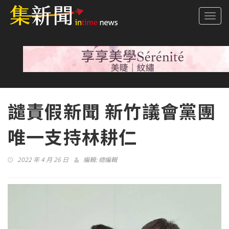
Togg
navi
譴責假新聞 新竹議會黨團
唯一支持林耕仁
2022 年 4 月 26 日
編輯:
總編輯