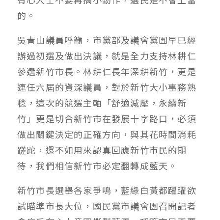
的。
吳青山議員呼籲，市黨部及議會黨團早已經
辦過初選及做出決議，就是全力支持林耕仁
參選新竹市長。林耕仁長年深耕新竹，更是
連任六屆的資深議員，對於新竹大小事務熟
稔，這次的競選主軸「舒適減壓，永續新
竹」更是切合新竹市在發展十字路口，必須
做出關鍵決定的正確方向，與其花時間消耗
蹉跎，還不如用來認真回應新竹市民的期
待，我們相信新竹市必定翻轉成藍天。
新竹市長選舉各家爭鳴，藍綠白黃都躍躍欲
試瞄準市長大位，國民黨市議會團召開記者