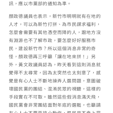
訊，應以市黨部的通知為準。
顏政德議員也表示，新竹市明明就有在地的
人才，可以為新竹打拼、為市民謀求福利，
怎麼會需要有其他憑空而降的人，跟地方沒
有淵源也不了解市政，要怎麼好好服務市
民，建設新竹市？所以這個消息非常的奇
怪，顏政德再三呼籲「讓在地來拼！」另
外，黃文政議員認為，昨天看到這則消息就
覺得不太尋常，因為太突然也太刻意了，感
覺是有心人士不斷地操弄人選問題，意圖破
壞國民黨的團結、混淆民眾的視聽，這樣的
手段實在不可取。雖然這些假消息滿天飛，
國民黨會非常團結面對年底的選戰，也籲請
有心人士不要再搞小動作，選民是不會上當