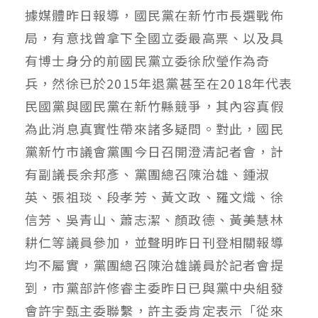
據媒體昨日報導，國民黨在新竹市長選戰佈
局，有意找曾拿下全國立委最高票、以及具
有博士身分的前國民黨立委徐欣瑩作為奇
兵，然徐已於2015年退黨甚至在2018年代表
民國黨與國民黨在新竹縣競爭，其內容真假
為此消息真實性帶來諸多疑問。對此，國民
黨新竹市議會黨團今日召開澄清記者會，計
有副議長余邦彥、黨團總召陳治雄、鍾淑
英、張祖琰、段孝芳、黃文政、羅文熾、徐
信芳、吳青山、蕭志潔、顏政德、黃美慧林
耕仁等議員參加，並聲明昨日刊登相關報導
均不屬實，黨團總召陳治雄議員於記者會提
到，市黨部許修睿主委昨日已與黨中央組發
會許宇甄主委聯繫，許主委肯定表示「從來