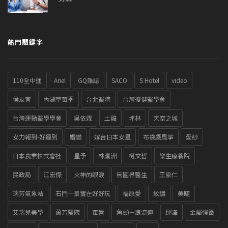
熱門關鍵字
110全中運
Ariel
GQ雜誌
SACO
S Hotel
video
侯友宜
內湖草莓季
台北醫院
台灣復健醫學會
台灣運動醫學學會
吳依霖
土雞
坪林
天空之城
女力報到-好運到
婚變
嫁台日本女星
布袋戲風箏
愛紗
日本農業株式會社
星予
林瀛洲
柯文哲
樂生療養院
民政局
江宏傑
火神的眼淚
無國界醫生
王泉仁
瑞芳氣象站
石門十景實在好好玩
福原愛
紋繡
美睫
艾瑞兒美學
萬芳醫院
蜜唇
角頭－浪流連
邱澤
金屬彈簧