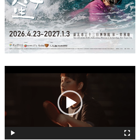
視
訊
播
放
器