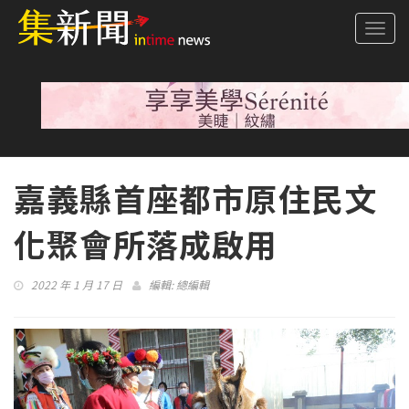
Togg
navi
嘉義縣首座都市原住民文
化聚會所落成啟用
2022 年 1 月 17 日
編輯:
總編輯