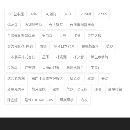
110全中運
Ariel
GQ雜誌
SACO
S Hotel
video
2023新北市北海岸國際風箏節「風在石起」霸氣回歸
侯友宜
內湖草莓季
台北醫院
台灣復健醫學會
台灣運動醫學學會
吳依霖
土雞
坪林
天空之城
女力報到-好運到
婚變
嫁台日本女星
布袋戲風箏
愛紗
日本農業株式會社
星予
林瀛洲
柯文哲
樂生療養院
民政局
江宏傑
火神的眼淚
無國界醫生
王泉仁
瑞芳氣象站
石門十景實在好好玩
福原愛
紋繡
美睫
艾瑞兒美學
萬芳醫院
蜜唇
角頭－浪流連
邱澤
金屬彈簧
陳庭妮
隱世THE ARCADIA
風梨風箏
麻衣