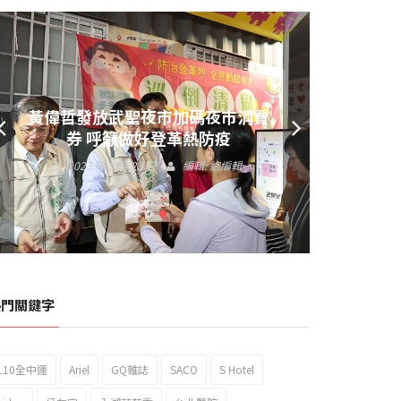
黃偉哲發放武聖夜市加碼夜市消費
券 呼籲做好登革熱防疫
2023 年 9 月 23 日
編輯:
總編輯
熱門關鍵字
110全中運
Ariel
GQ雜誌
SACO
S Hotel