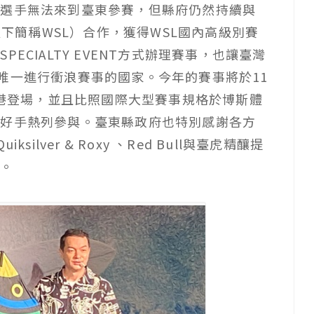
國選手無法來到臺東參賽，但縣府仍然持續與
gue以下簡稱WSL）合作，獲得WSL國內高級別賽
ECIALTY EVENT方式辦理賽事，也讓臺灣
國家區唯一進行衝浪賽事的國家。今年的賽事將於11
漁港登場，並且比照國際大型賽事規格於博斯體
名好手熱列參與。臺東縣政府也特別感謝各方
ilver & Roxy 、Red Bull與臺虎精釀提
采。