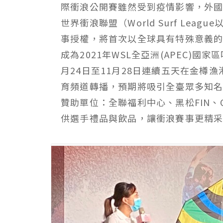
際衝浪公開賽雖然受到疫情影響，外
世界衝浪聯盟（World Surf Lea
事授權，將首次以全球具有特殊意義的SP
成為2021年WSL全亞洲(APEC)
月24日至11月28日連續五天在金樽
育頻道轉播，預期將吸引全臺眾多知
贊助單位：全聯福利中心、黑松FIN、Quiks
供選手禮品與飲品，讓衝浪賽事更精