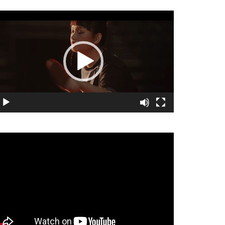
視
訊
播
放
器