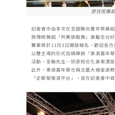
原住民舞
記者會中由多次在全國聯合豐年祭舞
族傳統舞蹈「阿美族戰舞」激勵全台
賽事將於11月3日開放報名，歡迎各
以雙主場的形式加碼舉辦「東浪嘉年
活動，全聯先生─邱彥翔也化身東漂
此外，東浪嘉年華也與北藝大楊金源
「史都華衝浪平台」，並在記者會中