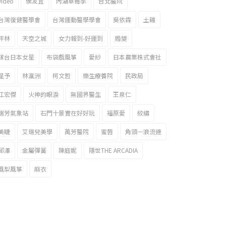
video
侯友宜
內湖草莓季
台北醫院
台灣復健醫學會
台灣運動醫學學會
吳依霖
土雞
坪林
天空之城
女力報到-好運到
婚變
嫁台日本女星
布袋戲風箏
愛紗
日本農業株式會社
星予
林瀛洲
柯文哲
樂生療養院
民政局
江宏傑
火神的眼淚
無國界醫生
王泉仁
瑞芳氣象站
石門十景實在好好玩
福原愛
紋繡
美睫
艾瑞兒美學
萬芳醫院
蜜唇
角頭－浪流連
邱澤
金屬彈簧
陳庭妮
隱世THE ARCADIA
風梨風箏
麻衣