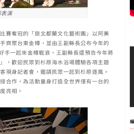
蹈表演
蹈比賽奪冠的「旅北都蘭文化藝術團」以阿美
好手齊聚台東金樽，並由王副縣長公布今年的
方好手一起來金樽戰浪，王副縣長還預告今年將
華」，歡迎民眾到杉原海水浴場體驗各項主題
旅客現身記者會，邀請民眾一起到杉原逐風。
教授合作，為活動量身打造全世界僅有一台的
首度亮相。