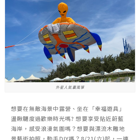
外星人氣囊風箏
想要在無敵海景中露營、坐在「幸福遊具」
盪鞦韆度過歡樂時光嗎? 想要享受貼近蔚藍
海岸，感受浪漫氣圍嗎？想要與漂流木雕地
景藝術拍照，動手DIY嗎？8/21(六)起，一連