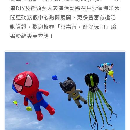
串DIY及街頭藝人表演活動將在馬沙溝海洋休
閒運動渡假中心熱鬧展開，更多豐富有趣活
動資訊，歡迎搜尋「雲嘉南，好好玩!!!」臉
書粉絲專頁查詢！