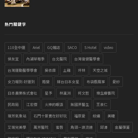
熱門關鍵字
110全中運
Ariel
GQ雜誌
SACO
S Hotel
video
侯友宜
內湖草莓季
台北醫院
台灣復健醫學會
台灣運動醫學學會
吳依霖
土雞
坪林
天空之城
女力報到-好運到
婚變
嫁台日本女星
布袋戲風箏
愛紗
日本農業株式會社
星予
林瀛洲
柯文哲
樂生療養院
民政局
江宏傑
火神的眼淚
無國界醫生
王泉仁
瑞芳氣象站
石門十景實在好好玩
福原愛
紋繡
美睫
艾瑞兒美學
萬芳醫院
蜜唇
角頭－浪流連
邱澤
金屬彈簧