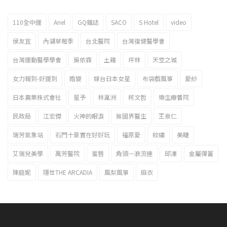
110全中運
Ariel
GQ雜誌
SACO
S Hotel
video
2023新北市北海岸國際風箏節「風在石起」霸氣回歸
侯友宜
內湖草莓季
台北醫院
台灣復健醫學會
台灣運動醫學學會
吳依霖
土雞
坪林
天空之城
女力報到-好運到
婚變
嫁台日本女星
布袋戲風箏
愛紗
日本農業株式會社
星予
林瀛洲
柯文哲
樂生療養院
民政局
江宏傑
火神的眼淚
無國界醫生
王泉仁
瑞芳氣象站
石門十景實在好好玩
福原愛
紋繡
美睫
艾瑞兒美學
萬芳醫院
蜜唇
角頭－浪流連
邱澤
金屬彈簧
陳庭妮
隱世THE ARCADIA
風梨風箏
麻衣