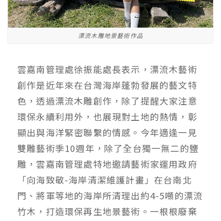
漂流木雕地景藝術作品
雲嘉南管理處徐振能處長表示，漂流木藝術
創作是近年來在台灣海岸蓬勃發展的藝文特
色，透過漂流木雕創作，除了提醒大家注意
環保永續利用外，也展現對土地的熱情，彰
顯出與海洋緊密聯繫的情感。今年適逢一見
雙雕藝術季10週年，除了全台獨一無二的鹽
雕，雲嘉南管理處特地邀請藝術家運用政府
「向海致敬-海岸清潔維護計畫」在台南北
門、將軍等地的海岸所清理出約4-5噸的漂流
竹木，打造環保再生地景藝術。一根根廢棄