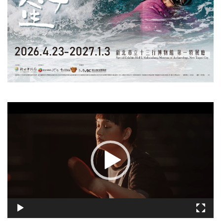
視
訊
播
放
器