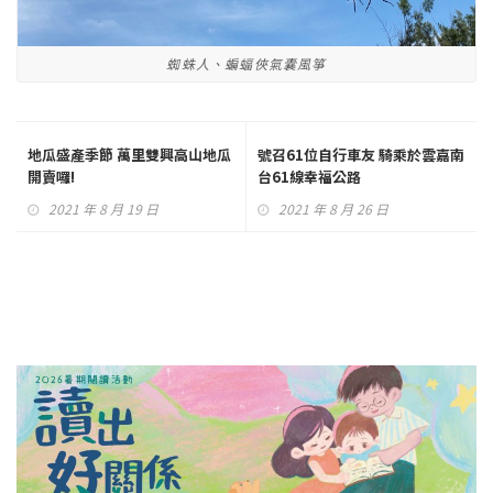
蜘蛛人、蝙蝠俠氣囊風箏
地瓜盛產季節 萬里雙興高山地瓜
號召61位自行車友 騎乘於雲嘉南
開賣囉!
台61線幸福公路
2021 年 8 月 19 日
2021 年 8 月 26 日