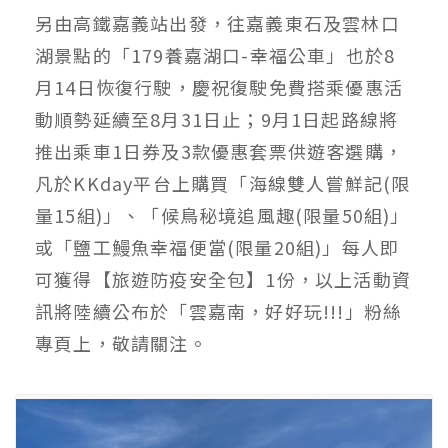
另由高鐵嘉義站出發，往嘉義東石及雲林口
湖景點的「179養嘉湖口-幸福公車」也於8
月14日恢復行駛，慶祝復駛免費搭乘優惠活
動順勢延續至8月31日止；9月1日起路線將
推出乘車1日券及3款優惠套票供遊客選購，
凡於KKday平台上購買「海線雙人嘗鮮記(限
量15組)」、「候鳥秘境追風趣(限量50組)」
或「鹽工鰻魚幸福便當(限量20組)」每人即
可獲得【旅遊防疫安全包】1份，以上活動資
訊將陸續公布於「雲嘉南，好好玩!!!」粉絲
專頁上，敬請關注。