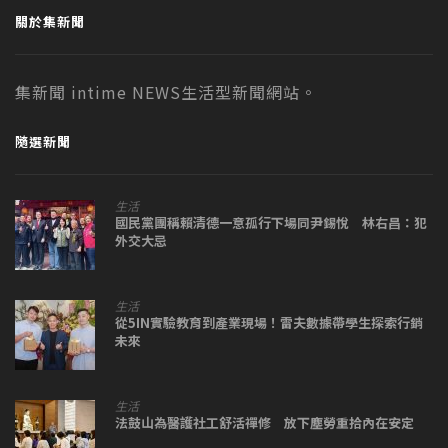
關於集新聞
集新聞 intime NEWS生活型新聞網站。
隨選新聞
生活
國民黨團稱賴清德一意孤行下場同尹錫悅 林右昌：犯
外交大忌
生活
從5IN實驗教育到產業現場！雷夫數據帶學生探索行銷
未來
生活
法鼓山為醫護社工舒活禪修 放下塵勞重拾內在安定