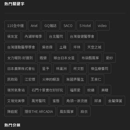
熱門關鍵字
110全中運
Ariel
GQ雜誌
SACO
S Hotel
video
侯友宜
內湖草莓季
台北醫院
台灣復健醫學會
台灣運動醫學學會
吳依霖
土雞
坪林
天空之城
女力報到-好運到
婚變
嫁台日本女星
布袋戲風箏
愛紗
日本農業株式會社
星予
林瀛洲
柯文哲
樂生療養院
民政局
江宏傑
火神的眼淚
無國界醫生
王泉仁
瑞芳氣象站
石門十景實在好好玩
福原愛
紋繡
美睫
艾瑞兒美學
萬芳醫院
蜜唇
角頭－浪流連
邱澤
金屬彈簧
陳庭妮
隱世THE ARCADIA
風梨風箏
麻衣
熱門分類