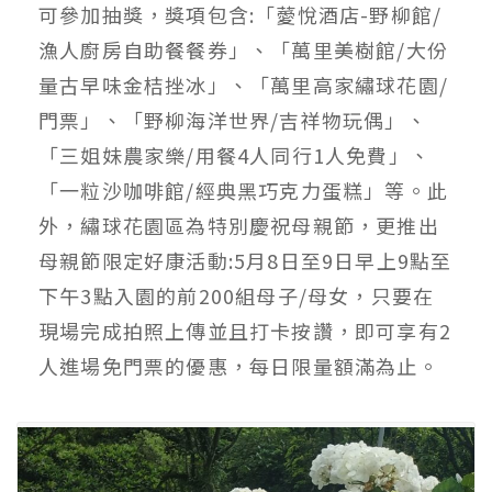
可參加抽獎，獎項包含:「薆悅酒店-野柳館/
漁人廚房自助餐餐券」、「萬里美樹館/大份
量古早味金桔挫冰」、「萬里高家繡球花園/
門票」、「野柳海洋世界/吉祥物玩偶」、
「三姐妹農家樂/用餐4人同行1人免費」、
「一粒沙咖啡館/經典黑巧克力蛋糕」等。此
外，繡球花園區為特別慶祝母親節，更推出
母親節限定好康活動:5月8日至9日早上9點至
下午3點入園的前200組母子/母女，只要在
現場完成拍照上傳並且打卡按讚，即可享有2
人進場免門票的優惠，每日限量額滿為止。