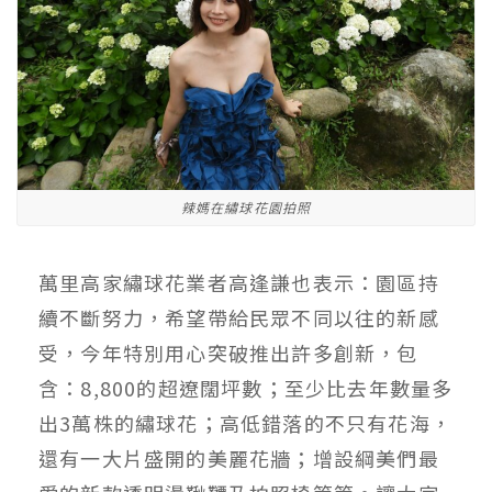
辣媽在繡球花園拍照
萬里高家繡球花業者高逢謙也表示：園區持
續不斷努力，希望帶給民眾不同以往的新感
受，今年特別用心突破推出許多創新，包
含：8,800的超遼闊坪數；至少比去年數量多
出3萬株的繡球花；高低錯落的不只有花海，
還有一大片盛開的美麗花牆；增設綱美們最