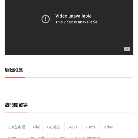
編輯推薦
熱門關鍵字
110全中運
Ariel
GQ雜誌
SACO
S Hotel
video
2023新北市北海岸國際風箏節「風在石起」霸氣回歸