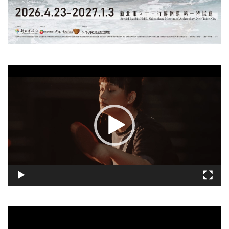
視
訊
播
放
器