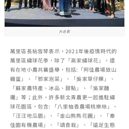
大合影
萬里區長粘雪琴表示，2021年後疫情時代的
萬里區繡球花季，除了「高家繡球花」，還
有在地小農共襄盛舉，包括:「阿佳農場放山
雞蛋」、「鄧家泡菜」、「吳家草仔粿」、
「蘇家農特產、冰品、甜點」、「吳家麵
攤」等；此外，許多新北青農更一起進駐繡
球花園區，包含: 「八里柚香農場桃樂絲」、
「汪汪地瓜園」、「金山熊熊花圃」、「秦
佳園有機農場」、「靖食栽」、「遠足生態