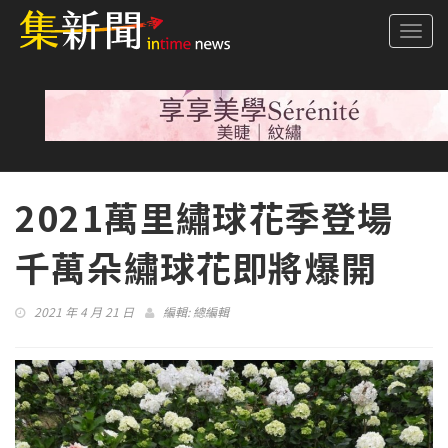
Togg
navi
2021萬里繡球花季登場
千萬朵繡球花即將爆開
2021 年 4 月 21 日
編輯:
總編輯