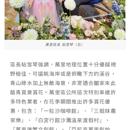
萬里區長 粘雪琴（右）
區長粘雪琴強調，萬里地理位置十分優越視
野極佳，可遠眺海岸或是俯瞰下方的溪谷，
青山綠水加上無敵海景，非常適合闔家來此
踏青賞景賞花。萬里區公所這次特別串連許
多特色業者，在花季期間推出許多賞花優
惠，包含：「一粒沙咖啡館」、「三姐妹農
家樂」、「白宮行館沙灘溫泉渡假村」、
「萬里瑪蟹文創館」、「亞尼克萬里創始