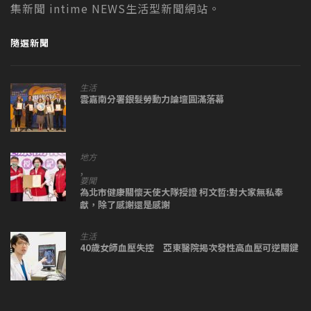
集新聞 intime NEWS生活型新聞網站。
隨選新聞
生活
雲嘉南分署銀髮勞動力論壇圓滿落幕
地方
,
要聞
為北市健康關懷天使大隊授證 柯文哲:對大家無私奉
獻，除了感謝還是感謝
生活
40歲女師血壓失控 亞東醫院揭次發性高血壓可逆關鍵