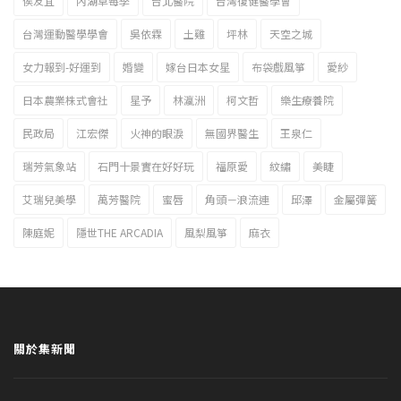
侯友宜
內湖草莓季
台北醫院
台灣復健醫學會
台灣運動醫學學會
吳依霖
土雞
坪林
天空之城
女力報到-好運到
婚變
嫁台日本女星
布袋戲風箏
愛紗
日本農業株式會社
星予
林瀛洲
柯文哲
樂生療養院
民政局
江宏傑
火神的眼淚
無國界醫生
王泉仁
瑞芳氣象站
石門十景實在好好玩
福原愛
紋繡
美睫
艾瑞兒美學
萬芳醫院
蜜唇
角頭－浪流連
邱澤
金屬彈簧
陳庭妮
隱世THE ARCADIA
風梨風箏
麻衣
關於集新聞