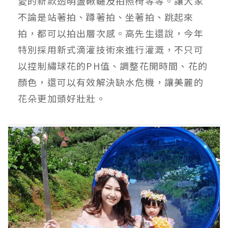
愛的新款透明盪鞦韆及拍照椅等等。讓大家
不論是站著拍、蹲著拍、坐著拍、跳起來
拍，都可以拍出層次感。高先生還說，今年
特別採用新式滴灌技術來進行灌溉，不只可
以控制繡球花的PH值、調整花開時間、花的
顏色，還可以有效解決缺水危機，讓美麗的
花朵更加頭好壯壯。