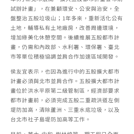
試辦計畫」，在兼顧環安、公安與治安，全
盤整治五股垃圾山；1年多來，重新活化公有
土地，輔導私有土地廠房，改善周邊環境，
增加綠美化休憩空間。後續推展五股都市計
畫，仍需和內政部、水利署、環保署、臺北
市等單位積極協調並肩合作加速區域開發。
侯友宜表示，也因為進行中的五股擴大都市
計畫必須與北市並肩合作。五股擴大都市計
畫位於洪水平原第二級管制區，經濟部要求
都市計畫前，必須完成五股二重疏洪道左側
堤防加高，清除蘆洲、三重水底垃圾，以及
台北市社子島堤防加高等工作。
目前，萬大-中和-樹林線第一期工程已全面