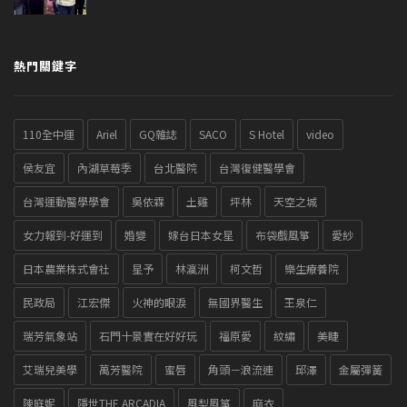
熱門關鍵字
110全中運
Ariel
GQ雜誌
SACO
S Hotel
video
侯友宜
內湖草莓季
台北醫院
台灣復健醫學會
台灣運動醫學學會
吳依霖
土雞
坪林
天空之城
女力報到-好運到
婚變
嫁台日本女星
布袋戲風箏
愛紗
日本農業株式會社
星予
林瀛洲
柯文哲
樂生療養院
民政局
江宏傑
火神的眼淚
無國界醫生
王泉仁
瑞芳氣象站
石門十景實在好好玩
福原愛
紋繡
美睫
艾瑞兒美學
萬芳醫院
蜜唇
角頭－浪流連
邱澤
金屬彈簧
陳庭妮
隱世THE ARCADIA
風梨風箏
麻衣