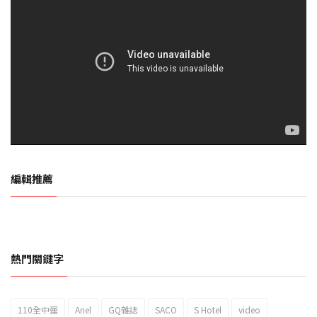
編輯推薦
熱門關鍵字
110全中運
Ariel
GQ雜誌
SACO
S Hotel
video
2023新北市北海岸國際風箏節「風在石起」霸氣回歸