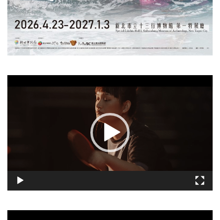
視
訊
播
放
器