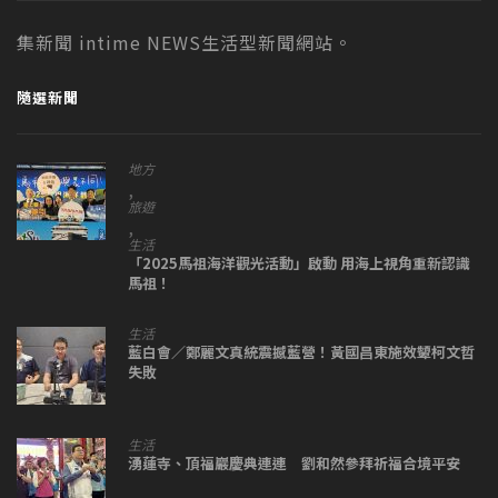
集新聞 intime NEWS生活型新聞網站。
隨選新聞
地方
,
旅遊
,
生活
「2025馬祖海洋觀光活動」啟動 用海上視角重新認識
馬祖！
生活
藍白會／鄭麗文真統震撼藍營！黃國昌東施效顰柯文哲
失敗
生活
湧蓮寺、頂福巖慶典連連 劉和然參拜祈福合境平安