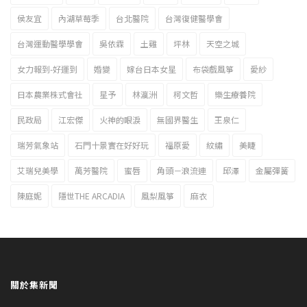
侯友宜
內湖草莓季
台北醫院
台灣復健醫學會
台灣運動醫學學會
吳依霖
土雞
坪林
天空之城
女力報到-好運到
婚變
嫁台日本女星
布袋戲風箏
愛紗
日本農業株式會社
星予
林瀛洲
柯文哲
樂生療養院
民政局
江宏傑
火神的眼淚
無國界醫生
王泉仁
瑞芳氣象站
石門十景實在好好玩
福原愛
紋繡
美睫
艾瑞兒美學
萬芳醫院
蜜唇
角頭－浪流連
邱澤
金屬彈簧
陳庭妮
隱世THE ARCADIA
風梨風箏
麻衣
關於集新聞