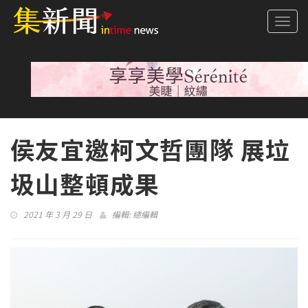
Togg
navi
侯友宜邀柯文哲團隊 展垃
圾山整頓成果
2021 年 3 月 29 日
編輯:
總編輯