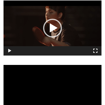
視
訊
播
放
器