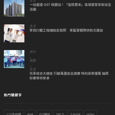
生活
一站直達 G07 桃園站！「佳陞豐禾」區域首發享新站生
活圈
生活
李四川戴工程帽拍定裝照 率藍營戰隊拚新北建設
地方
,
旅遊
,
生活
花季結合大健走 行腳萬里走出健康 特約商家優惠 抽獎
好康等你來拿
熱門關鍵字
110全中運
Ariel
GQ雜誌
SACO
S Hotel
video