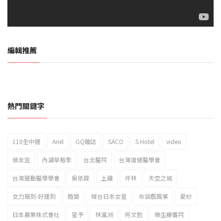
編輯推薦
熱門關鍵字
110全中運
Ariel
GQ雜誌
SACO
S Hotel
video
2023新北市北海岸國際風箏節「風在石起」霸氣回歸
侯友宜
內湖草莓季
台北醫院
台灣復健醫學會
台灣運動醫學學會
吳依霖
土雞
坪林
天空之城
女力報到-好運到
婚變
嫁台日本女星
布袋戲風箏
愛紗
日本農業株式會社
星予
林瀛洲
柯文哲
樂生療養院