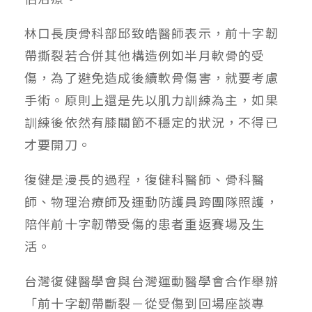
林口長庚骨科部邱致皓醫師表示，前十字韌
帶撕裂若合併其他構造例如半月軟骨的受
傷，為了避免造成後續軟骨傷害，就要考慮
手術。原則上還是先以肌力訓練為主，如果
訓練後依然有膝關節不穩定的狀況，不得已
才要開刀。
復健是漫長的過程，復健科醫師、骨科醫
師、物理治療師及運動防護員跨團隊照護，
陪伴前十字韌帶受傷的患者重返賽場及生
活。
台灣復健醫學會與台灣運動醫學會合作舉辦
「前十字韌帶斷裂－從受傷到回場座談專