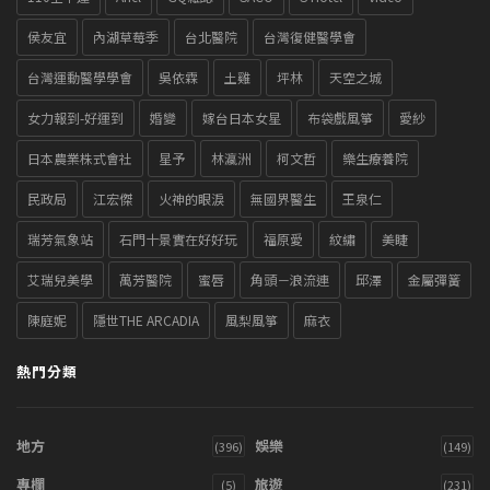
侯友宜
內湖草莓季
台北醫院
台灣復健醫學會
台灣運動醫學學會
吳依霖
土雞
坪林
天空之城
女力報到-好運到
婚變
嫁台日本女星
布袋戲風箏
愛紗
日本農業株式會社
星予
林瀛洲
柯文哲
樂生療養院
民政局
江宏傑
火神的眼淚
無國界醫生
王泉仁
瑞芳氣象站
石門十景實在好好玩
福原愛
紋繡
美睫
艾瑞兒美學
萬芳醫院
蜜唇
角頭－浪流連
邱澤
金屬彈簧
陳庭妮
隱世THE ARCADIA
風梨風箏
麻衣
熱門分類
地方
娛樂
(396)
(149)
專欄
旅遊
(5)
(231)