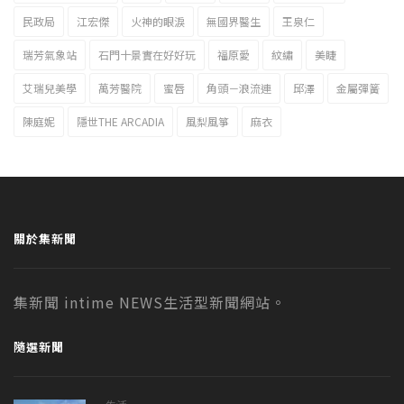
民政局
江宏傑
火神的眼淚
無國界醫生
王泉仁
瑞芳氣象站
石門十景實在好好玩
福原愛
紋繡
美睫
艾瑞兒美學
萬芳醫院
蜜唇
角頭－浪流連
邱澤
金屬彈簧
陳庭妮
隱世THE ARCADIA
風梨風箏
麻衣
關於集新聞
集新聞 intime NEWS生活型新聞網站。
隨選新聞