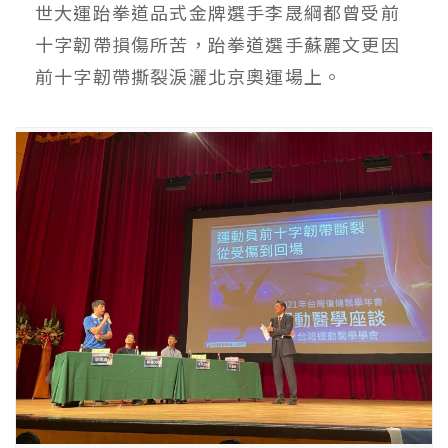
世大運跆拳道品式金牌選手李晟綱都曾受前
十字韌帶損傷所苦，跆拳道選手蘇麗文更因
前十字韌帶撕裂淚灑北京奧運場上。