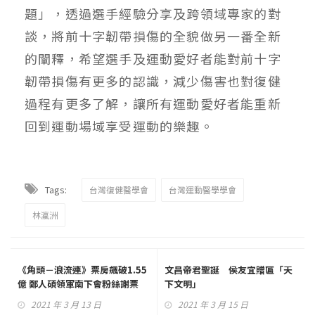
題」，透過選手經驗分享及跨領域專家的對
談，將前十字韌帶損傷的全貌做另一番全新
的闡釋，希望選手及運動愛好者能對前十字
韌帶損傷有更多的認識，減少傷害也對復健
過程有更多了解，讓所有運動愛好者能重新
回到運動場域享受運動的樂趣。
Tags:
台灣復健醫學會
台灣運動醫學學會
林瀛洲
《角頭－浪流連》票房飆破1.55
文昌帝君聖誕 侯友宜贈匾「天
億 鄭人碩領軍南下會粉絲謝票
下文明」
2021 年 3 月 13 日
2021 年 3 月 15 日