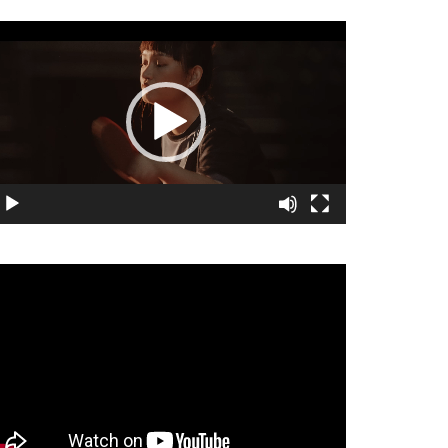
視
訊
播
放
器