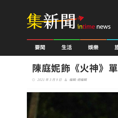
要聞
生活
娛樂
陳庭妮飾《火神》單
2021 年 3 月 9 日
編輯:
總編輯