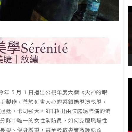
於今年 5 月 1 日播出公視年度大戲《火神的眼
聯手製作，善於刻畫人心的蔡銀娟導演執導，
冠廷，卡司強大。9日釋出由陳庭妮飾演的消
任分隊中唯一的女性消防員，如何克服職場性
年長髮、健身增重，甚至考取專業救護執照