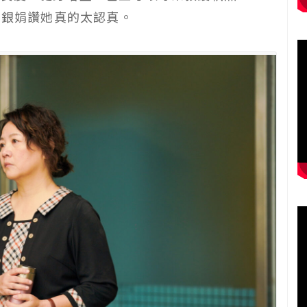
蔡銀娟讚她真的太認真。