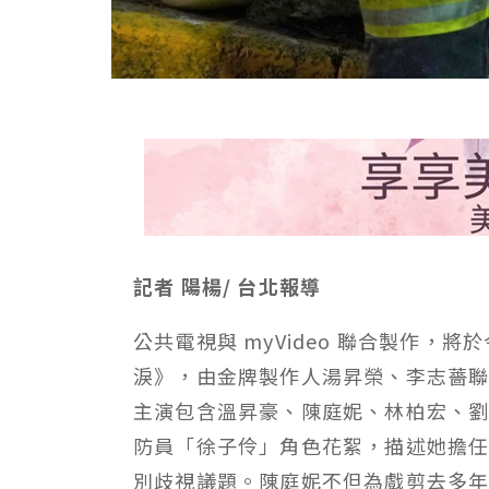
記者 陽楊/ 台北報導
公共電視與 myVideo 聯合製作，將
淚》，由金牌製作人湯昇榮、李志薔
主演包含溫昇豪、陳庭妮、林柏宏、劉
防員「徐子伶」角色花絮，描述她擔
別歧視議題。陳庭妮不但為戲剪去多