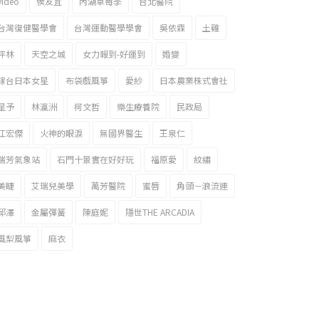
video
侯友宜
內湖草莓季
台北醫院
台灣復健醫學會
台灣運動醫學學會
吳依霖
土雞
坪林
天空之城
女力報到-好運到
婚變
嫁台日本女星
布袋戲風箏
愛紗
日本農業株式會社
星予
林瀛洲
柯文哲
樂生療養院
民政局
江宏傑
火神的眼淚
無國界醫生
王泉仁
瑞芳氣象站
石門十景實在好好玩
福原愛
紋繡
美睫
艾瑞兒美學
萬芳醫院
蜜唇
角頭－浪流連
邱澤
金屬彈簧
陳庭妮
隱世THE ARCADIA
風梨風箏
麻衣