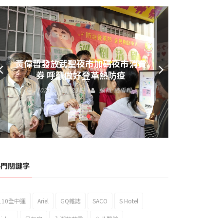
黃偉哲發放武聖夜市加碼夜市消費
券 呼籲做好登革熱防疫
2023 年 9 月 23 日
編輯:
總編輯
熱門關鍵字
110全中運
Ariel
GQ雜誌
SACO
S Hotel