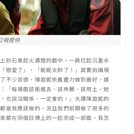
公視提供
廢土砂石車起火濃煙的戲中，一肩扛起沉重水
呼「戀愛了」、「妮妮太帥了！」其實拍攝現
吃了不少苦頭，陳庭妮依舊盡力做到最好，連
說：「每場戲該衝進去、該弄髒、該用土，她
她，也說沒關係、一定會的。」大讚陳庭妮的
些都是我應該做的，況且我們前期做了很多的
大家都在同個目標上的一起完成一部戲，我怎