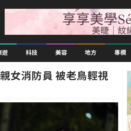
旅遊
科技
美容
地方
專欄
親女消防員 被老鳥輕視