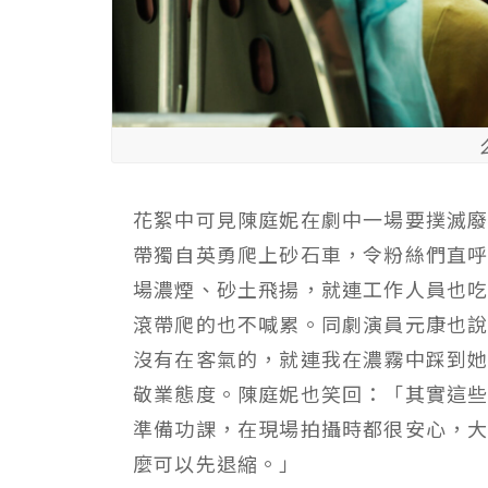
花絮中可見陳庭妮在劇中一場要撲滅
帶獨自英勇爬上砂石車，令粉絲們直
場濃煙、砂土飛揚，就連工作人員也
滾帶爬的也不喊累。同劇演員元康也
沒有在客氣的，就連我在濃霧中踩到
敬業態度。陳庭妮也笑回：「其實這
準備功課，在現場拍攝時都很安心，
麼可以先退縮。」