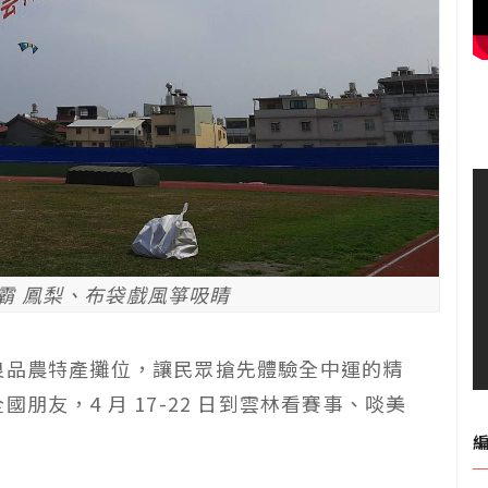
箏霸 鳳梨、布袋戲風箏吸睛
良品農特產攤位，讓民眾搶先體驗全中運的精
朋友，4 月 17-22 日到雲林看賽事、啖美