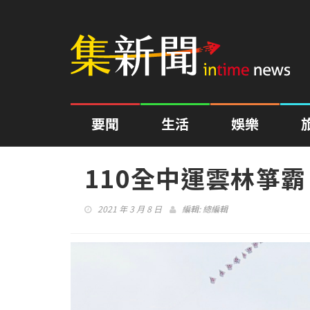
要聞
生活
娛樂
110全中運雲林箏
2021 年 3 月 8 日
編輯:
總編輯