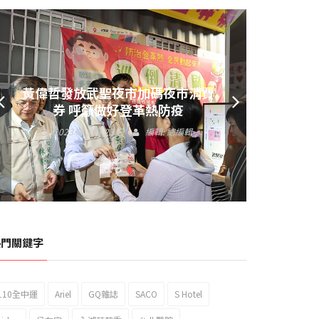
黃偉哲發放武聖夜市加碼夜市消費
券 呼籲做好登革熱防疫
2023 年 9 月 23 日
編輯:
總編輯
熱門關鍵字
110全中運
Ariel
GQ雜誌
SACO
S Hotel