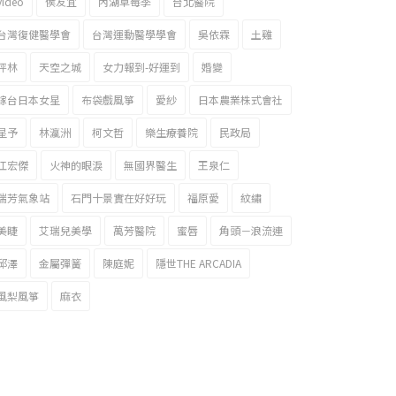
video
侯友宜
內湖草莓季
台北醫院
台灣復健醫學會
台灣運動醫學學會
吳依霖
土雞
坪林
天空之城
女力報到-好運到
婚變
嫁台日本女星
布袋戲風箏
愛紗
日本農業株式會社
星予
林瀛洲
柯文哲
樂生療養院
民政局
江宏傑
火神的眼淚
無國界醫生
王泉仁
瑞芳氣象站
石門十景實在好好玩
福原愛
紋繡
美睫
艾瑞兒美學
萬芳醫院
蜜唇
角頭－浪流連
邱澤
金屬彈簧
陳庭妮
隱世THE ARCADIA
風梨風箏
麻衣