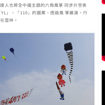
達人也將全中運主題的六角風箏 同步升空表
YL」、「110」的圖案，透過風 箏展演，行
」在雲林。