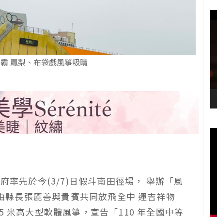
箏霸 鳳梨、布袋戲風箏吸睛
府率先於今(3/7)日假斗南田徑場， 舉辦「風
動，由縣長張麗善與貴賓共同放飛全中 運吉祥物
5 米高大型軟體風箏，宣告「110 年全國中等