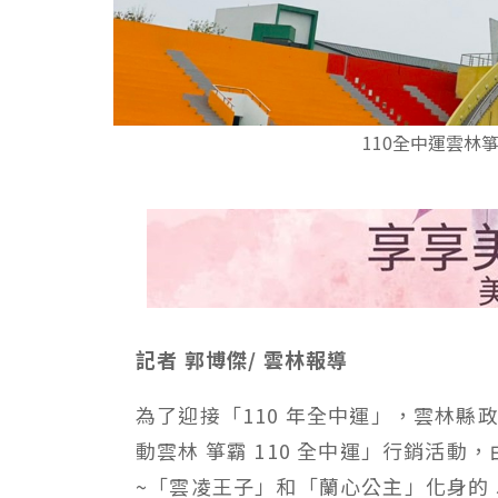
110全中運雲林
記者 郭博傑/ 雲林報導
為了迎接「110 年全中運」，雲林縣政
動雲林 箏霸 110 全中運」行銷活
~「雲凌王子」和「蘭心公主」化身的 