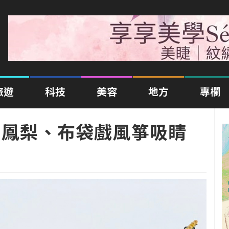
旅遊
科技
美容
地方
專欄
霸 鳳梨、布袋戲風箏吸睛