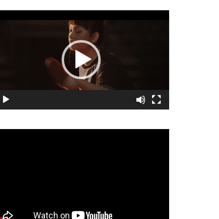
視
訊
播
放
器