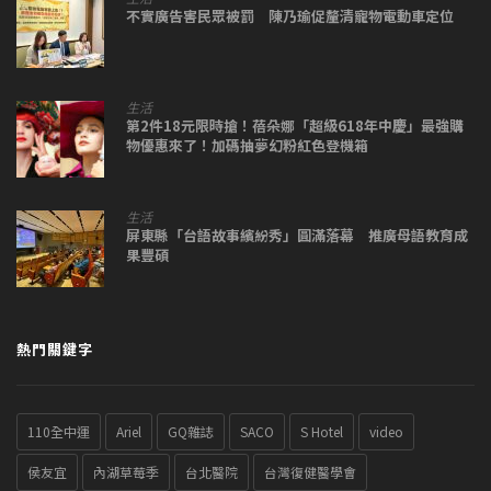
不實廣告害民眾被罰 陳乃瑜促釐清寵物電動車定位
生活
第2件18元限時搶！蓓朵娜「超級618年中慶」最強購
物優惠來了！加碼抽夢幻粉紅色登機箱
生活
屏東縣「台語故事繽紛秀」圓滿落幕 推廣母語教育成
果豐碩
熱門關鍵字
110全中運
Ariel
GQ雜誌
SACO
S Hotel
video
侯友宜
內湖草莓季
台北醫院
台灣復健醫學會