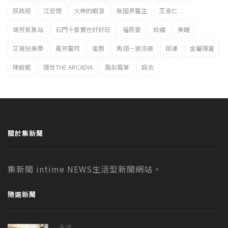
民政局
江宏傑
火神的眼淚
無國界醫生
王泉仁
瑞芳氣象站
石門十景實在好好玩
福原愛
紋繡
美睫
艾瑞兒美學
萬芳醫院
蜜唇
角頭－浪流連
邱澤
金屬彈簧
陳庭妮
隱世THE ARCADIA
風梨風箏
麻衣
關於集新聞
集新聞 intime NEWS生活型新聞網站。
隨選新聞
生活