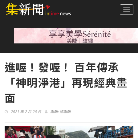
Togg
navi
進喔！發喔！ 百年傳承
「神明淨港」再現經典畫
面
2021 年 2 月 26 日
編輯:
總編輯