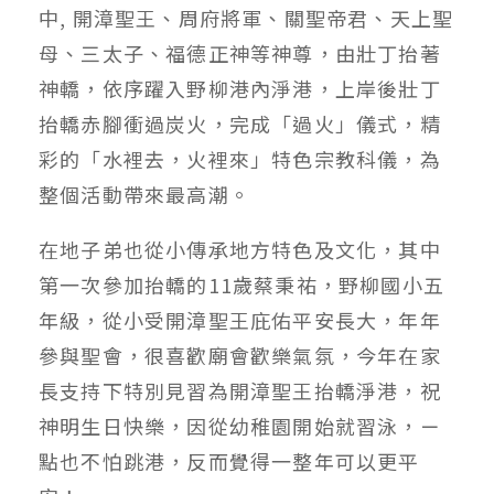
中, 開漳聖王、周府將軍、關聖帝君、天上聖
母、三太子、福德正神等神尊，由壯丁抬著
神轎，依序躍入野柳港內淨港，上岸後壯丁
抬轎赤腳衝過炭火，完成「過火」儀式，精
彩的「水裡去，火裡來」特色宗教科儀，為
整個活動帶來最高潮。
在地子弟也從小傳承地方特色及文化，其中
第一次參加抬轎的11歲蔡秉祐，野柳國小五
年級，從小受開漳聖王庇佑平安長大，年年
參與聖會，很喜歡廟會歡樂氣氛，今年在家
長支持下特別見習為開漳聖王抬轎淨港，祝
神明生日快樂，因從幼稚園開始就習泳，ㄧ
點也不怕跳港，反而覺得一整年可以更平