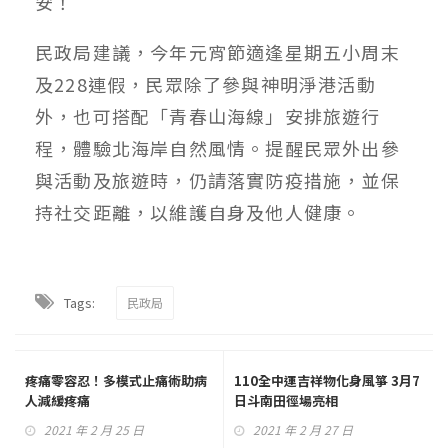
安！
民政局建議，今年元宵節適逢星期五小周末
及228連假，民眾除了參與神明淨港活動
外，也可搭配「青春山海線」安排旅遊行
程，體驗北海岸自然風情。提醒民眾外出參
與活動及旅遊時，仍請落實防疫措施，並保
持社交距離，以維護自身及他人健康。
Tags:
民政局
疼痛零容忍！多模式止痛術助病
110全中運吉祥物化身風箏 3月7
人減緩疼痛
日斗南田徑場亮相
2021 年 2 月 25 日
2021 年 2 月 27 日