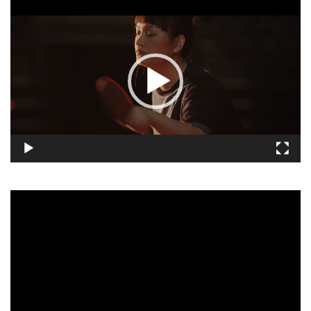
視
訊
播
放
器