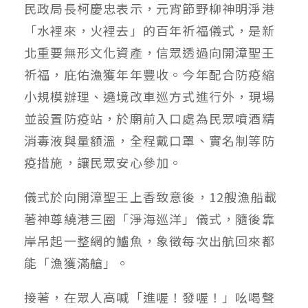
民政局長柯慶忠表示，元宵節野柳神明淨港
「水裡來，火裡去」的百年祈福儀式，是新
北重要無形文化資產，信眾透過向開漳聖王
祈福，庇佑漁獲年年豐收。今年配合防疫縮
小規模辦理、遶境改車巡方式進行外，現場
並設置防疫站，於廟前入口處為民眾噴酒精
消毒液與量額溫，全程戴口罩、實名制等防
疫措施，讓民眾安心參加。
儀式於向開漳聖王上香致意後，12艘漁船載
著神尊繞港三圈「淨海巡洋」儀式，隨後靠
岸吊起一整網的鱸魚，象徵每次出航回來都
能「漁獲滿艙」。
接著，在眾人高喊「進喔！發喔！」吆喝聲