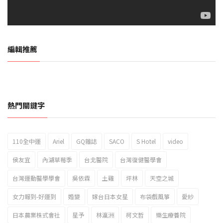
編輯推薦
熱門關鍵字
110全中運
Ariel
GQ雜誌
SACO
S Hotel
video
2023新北市北海岸國際風箏節「風在石起」霸氣回歸
侯友宜
內湖草莓季
台北醫院
台灣復健醫學會
台灣運動醫學學會
吳依霖
土雞
坪林
天空之城
女力報到-好運到
婚變
嫁台日本女星
布袋戲風箏
愛紗
日本農業株式會社
星予
林瀛洲
柯文哲
樂生療養院