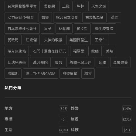
台灣運動醫學學會
吳依霖
土雞
坪林
天空之城
女力報到-好運到
婚變
嫁台日本女星
布袋戲風箏
愛紗
日本農業株式會社
星予
林瀛洲
柯文哲
樂生療養院
民政局
江宏傑
火神的眼淚
無國界醫生
王泉仁
瑞芳氣象站
石門十景實在好好玩
福原愛
紋繡
美睫
艾瑞兒美學
萬芳醫院
蜜唇
角頭－浪流連
邱澤
金屬彈簧
陳庭妮
隱世THE ARCADIA
風梨風箏
麻衣
熱門分類
地方
娛樂
(396)
(149)
專欄
旅遊
(5)
(231)
生活
科技
(4,360)
(21)