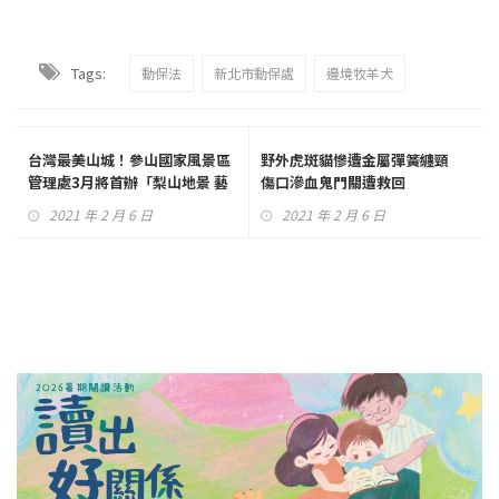
Tags:
動保法
新北市動保處
邊境牧羊犬
台灣最美山城！參山國家風景區
野外虎斑貓慘遭金屬彈簧纏頸
管理處3月將首辦「梨山地景 藝
傷口滲血鬼門關遭救回
術節」
2021 年 2 月 6 日
2021 年 2 月 6 日