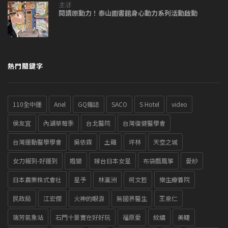
生活
閱讀原動力！泰山圖書館身心動力系列活動啟動
熱門關鍵字
110全中運
Ariel
GQ雜誌
SACO
S Hotel
video
侯友宜
內湖草莓季
台北醫院
台灣復健醫學會
台灣運動醫學學會
吳依霖
土雞
坪林
天空之城
女力報到-好運到
婚變
嫁台日本女星
布袋戲風箏
愛紗
日本農業株式會社
星予
林瀛洲
柯文哲
樂生療養院
民政局
江宏傑
火神的眼淚
無國界醫生
王泉仁
瑞芳氣象站
石門十景實在好好玩
福原愛
紋繡
美睫