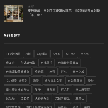
生活
皮行推薦／自創手工皮革玫瑰花 掀起時尚與文創新
「革」命！
熱門關鍵字
110全中運
Ariel
GQ雜誌
SACO
S Hotel
video
侯友宜
內湖草莓季
台北醫院
台灣復健醫學會
台灣運動醫學學會
吳依霖
土雞
坪林
天空之城
女力報到-好運到
婚變
嫁台日本女星
布袋戲風箏
愛紗
日本農業株式會社
星予
林瀛洲
柯文哲
樂生療養院
民政局
江宏傑
火神的眼淚
無國界醫生
王泉仁
瑞芳氣象站
石門十景實在好好玩
福原愛
紋繡
美睫