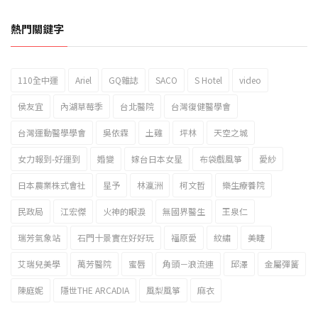
熱門關鍵字
110全中運
Ariel
GQ雜誌
SACO
S Hotel
video
2023新北市北海岸國際風箏節「風在石起」霸氣回歸
侯友宜
內湖草莓季
台北醫院
台灣復健醫學會
台灣運動醫學學會
吳依霖
土雞
坪林
天空之城
女力報到-好運到
婚變
嫁台日本女星
布袋戲風箏
愛紗
日本農業株式會社
星予
林瀛洲
柯文哲
樂生療養院
民政局
江宏傑
火神的眼淚
無國界醫生
王泉仁
瑞芳氣象站
石門十景實在好好玩
福原愛
紋繡
美睫
艾瑞兒美學
萬芳醫院
蜜唇
角頭－浪流連
邱澤
金屬彈簧
陳庭妮
隱世THE ARCADIA
風梨風箏
麻衣