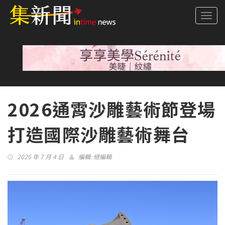
Togg
navi
2026通霄沙雕藝術節登場
打造國際沙雕藝術舞台
2026 年 7 月 4 日
編輯:
總編輯