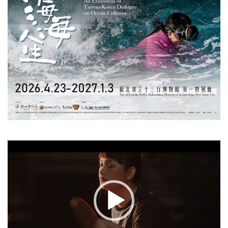
視
訊
播
放
器