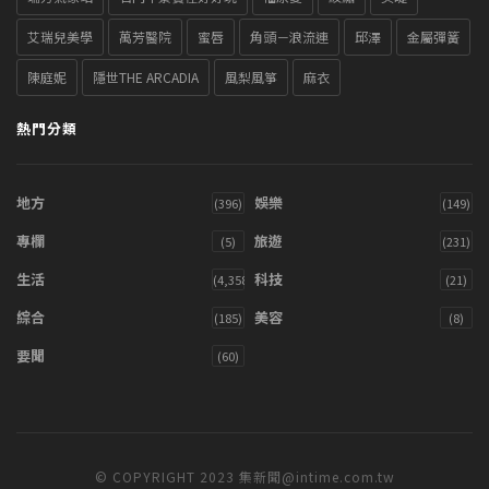
艾瑞兒美學
萬芳醫院
蜜唇
角頭－浪流連
邱澤
金屬彈簧
陳庭妮
隱世THE ARCADIA
風梨風箏
麻衣
熱門分類
地方
娛樂
(396)
(149)
專欄
旅遊
(5)
(231)
生活
科技
(4,358)
(21)
綜合
美容
(185)
(8)
要聞
(60)
© COPYRIGHT 2023 集新聞@intime.com.tw