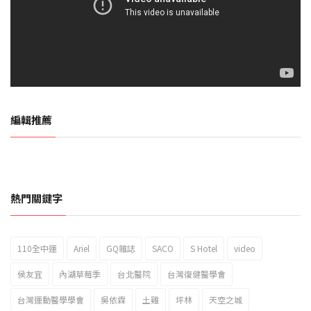
編輯推薦
熱門關鍵字
110全中運
Ariel
GQ雜誌
SACO
S Hotel
video
2023新北市北海岸國際風箏節「風在石起」霸氣回歸
侯友宜
內湖草莓季
台北醫院
台灣復健醫學會
台灣運動醫學學會
吳依霖
土雞
坪林
天空之城