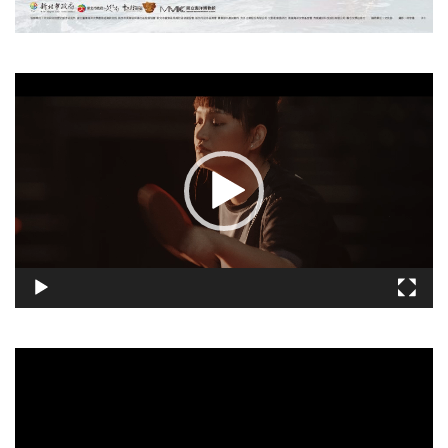
視
訊
播
放
器