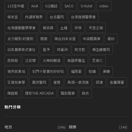
110全中運
Ariel
GQ雜誌
SACO
S Hotel
video
侯友宜
內湖草莓季
台北醫院
台灣復健醫學會
台灣運動醫學學會
吳依霖
土雞
坪林
天空之城
女力報到-好運到
婚變
嫁台日本女星
布袋戲風箏
愛紗
日本農業株式會社
星予
林瀛洲
柯文哲
樂生療養院
民政局
江宏傑
火神的眼淚
無國界醫生
王泉仁
瑞芳氣象站
石門十景實在好好玩
福原愛
紋繡
美睫
艾瑞兒美學
萬芳醫院
蜜唇
角頭－浪流連
邱澤
金屬彈簧
陳庭妮
隱世THE ARCADIA
風梨風箏
麻衣
熱門分類
地方
娛樂
(396)
(149)