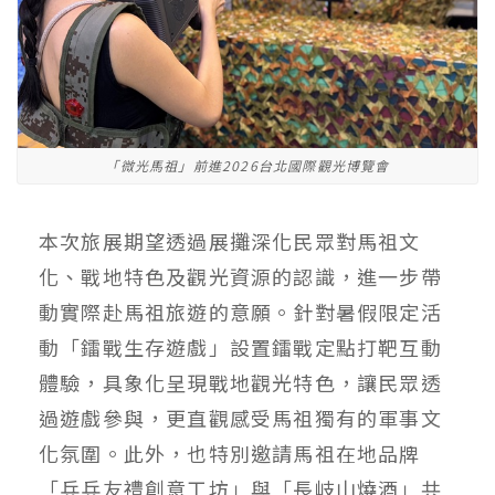
「微光馬祖」前進2026台北國際觀光博覽會
本次旅展期望透過展攤深化民眾對馬祖文
化、戰地特色及觀光資源的認識，進一步帶
動實際赴馬祖旅遊的意願。針對暑假限定活
動「鐳戰生存遊戲」設置鐳戰定點打靶互動
體驗，具象化呈現戰地觀光特色，讓民眾透
過遊戲參與，更直觀感受馬祖獨有的軍事文
化氛圍。此外，也特別邀請馬祖在地品牌
「兵兵友禮創意工坊」與「長岐山燒酒」共