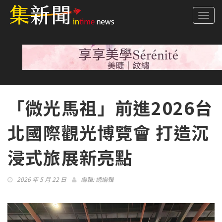
Togg
navi
「微光馬祖」前進2026台
北國際觀光博覽會 打造沉
浸式旅展新亮點
2026 年 5 月 22 日
編輯:
總編輯