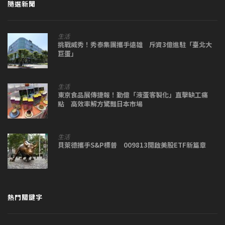
隨選新聞
生活
挑戰威秀！秀泰集團攜手遠雄 斥資3億進駐「臺北大
巨蛋」
生活
東京食品展傳捷報！勤億「液蛋客製化」直擊缺工痛
點 高效率解方驚豔日本市場
生活
貝萊德攜手S&P標普 009813開啟美股ETF新篇章
熱門關鍵字