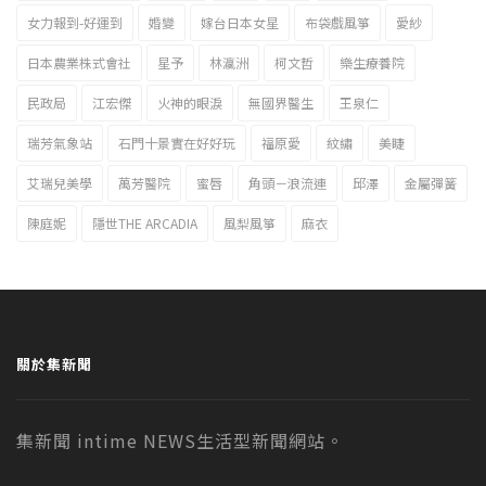
女力報到-好運到
婚變
嫁台日本女星
布袋戲風箏
愛紗
日本農業株式會社
星予
林瀛洲
柯文哲
樂生療養院
民政局
江宏傑
火神的眼淚
無國界醫生
王泉仁
瑞芳氣象站
石門十景實在好好玩
福原愛
紋繡
美睫
艾瑞兒美學
萬芳醫院
蜜唇
角頭－浪流連
邱澤
金屬彈簧
陳庭妮
隱世THE ARCADIA
風梨風箏
麻衣
關於集新聞
集新聞 intime NEWS生活型新聞網站。