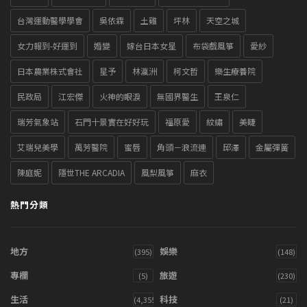
台灣運動醫學學會
吳依霖
土雞
坪林
天空之城
女力報到-好運到
婚變
嫁台日本女星
布袋戲風箏
愛紗
日本農業株式會社
星予
林瀛洲
柯文哲
樂生療養院
民政局
江宏傑
火神的眼淚
無國界醫生
王泉仁
瑞芳氣象站
石門十景實在好好玩
福原愛
紋繡
美睫
艾瑞兒美學
萬芳醫院
蜜唇
角頭－浪流連
邱澤
金屬彈簧
陳庭妮
隱世THE ARCADIA
風梨風箏
麻衣
熱門分類
地方
娛樂
(395)
(148)
專欄
旅遊
(5)
(230)
生活
科技
(4,355)
(21)