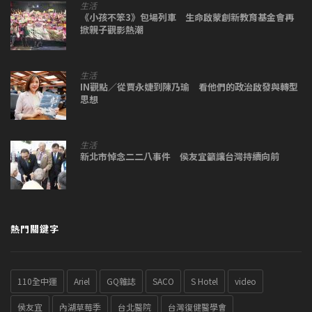
生活
《小孩不笨3》包場列車 生命啟蒙創新教育基金會再
掀親子觀影熱潮
生活
IN觀點／從賈永婕到陳乃瑜 看他們的政治啟發與轉型
思想
生活
新北市悼念二二八事件 侯友宜籲讓台灣持續向前
熱門關鍵字
110全中運
Ariel
GQ雜誌
SACO
S Hotel
video
侯友宜
內湖草莓季
台北醫院
台灣復健醫學會