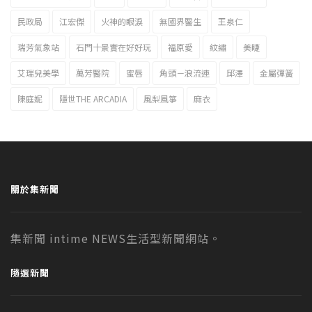
民政局
江宏傑
火神的眼淚
無國界醫生
王泉仁
瑞芳氣象站
石門十景實在好好玩
福原愛
紋繡
美睫
艾瑞兒美學
萬芳醫院
蜜唇
角頭－浪流連
邱澤
金屬彈簧
陳庭妮
隱世THE ARCADIA
風梨風箏
麻衣
關於集新聞
集新聞 intime NEWS生活型新聞網站。
隨選新聞