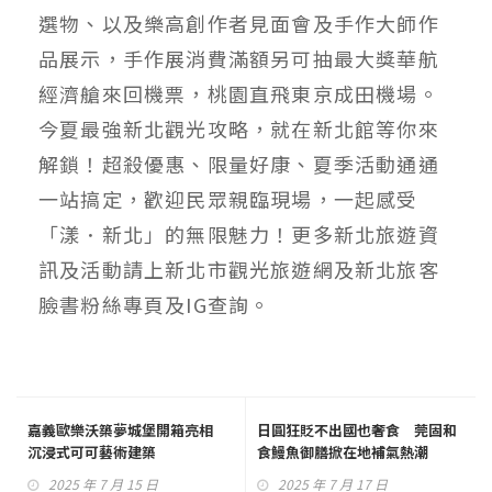
選物、以及樂高創作者見面會及手作大師作
品展示，手作展消費滿額另可抽最大獎華航
經濟艙來回機票，桃園直飛東京成田機場。
今夏最強新北觀光攻略，就在新北館等你來
解鎖！超殺優惠、限量好康、夏季活動通通
一站搞定，歡迎民眾親臨現場，一起感受
「漾．新北」的無限魅力！更多新北旅遊資
訊及活動請上新北市觀光旅遊網及新北旅客
臉書粉絲專頁及IG查詢。
嘉義歐樂沃築夢城堡開箱亮相
日圓狂貶不出國也奢食 莞固和
沉浸式可可藝術建築
食鰻魚御膳掀在地補氣熱潮
2025 年 7 月 15 日
2025 年 7 月 17 日