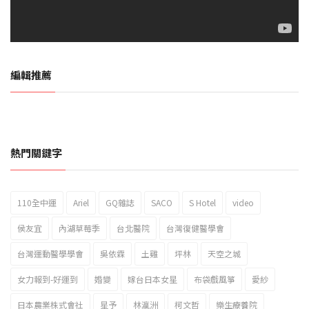
編輯推薦
熱門關鍵字
110全中運
Ariel
GQ雜誌
SACO
S Hotel
video
2023新北市北海岸國際風箏節「風在石起」霸氣回歸
侯友宜
內湖草莓季
台北醫院
台灣復健醫學會
台灣運動醫學學會
吳依霖
土雞
坪林
天空之城
女力報到-好運到
婚變
嫁台日本女星
布袋戲風箏
愛紗
日本農業株式會社
星予
林瀛洲
柯文哲
樂生療養院