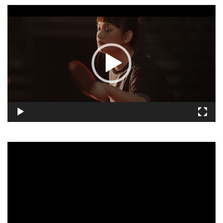
視
訊
播
放
器