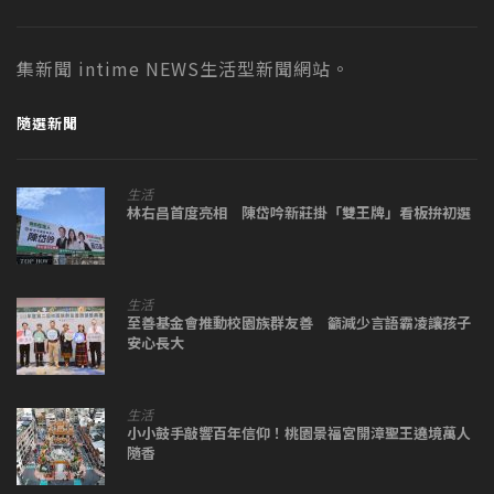
集新聞 intime NEWS生活型新聞網站。
隨選新聞
生活
林右昌首度亮相 陳岱吟新莊掛「雙王牌」看板拚初選
生活
至善基金會推動校園族群友善 籲減少言語霸凌讓孩子
安心長大
生活
小小鼓手敲響百年信仰！桃園景福宮開漳聖王遶境萬人
隨香