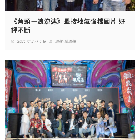
《角頭—浪流連》最接地氣強檔國片 好
評不斷
2021 年 2 月 4 日
編輯:
總編輯