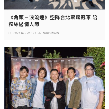
《角頭－浪流連》空降台北票房冠軍 陪
粉絲過情人節
2021 年 2 月 6 日
編輯:
總編輯