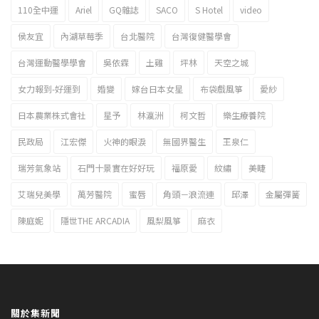
110全中運
Ariel
GQ雜誌
SACO
S Hotel
video
2023新北市北海岸國際風箏節「風在石起」霸氣回歸
侯友宜
內湖草莓季
台北醫院
台灣復健醫學會
台灣運動醫學學會
吳依霖
土雞
坪林
天空之城
女力報到-好運到
婚變
嫁台日本女星
布袋戲風箏
愛紗
日本農業株式會社
星予
林瀛洲
柯文哲
樂生療養院
民政局
江宏傑
火神的眼淚
無國界醫生
王泉仁
瑞芳氣象站
石門十景實在好好玩
福原愛
紋繡
美睫
艾瑞兒美學
萬芳醫院
蜜唇
角頭－浪流連
邱澤
金屬彈簧
陳庭妮
隱世THE ARCADIA
風梨風箏
麻衣
關於集新聞