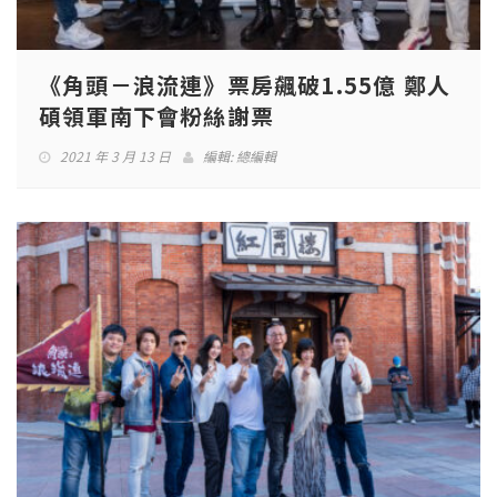
《角頭－浪流連》票房飆破1.55億 鄭人
碩領軍南下會粉絲謝票
2021 年 3 月 13 日
編輯:
總編輯