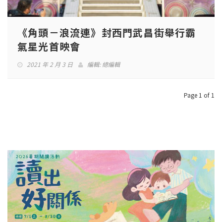
《角頭－浪流連》封西門武昌街舉行霸
氣星光首映會
2021 年 2 月 3 日
編輯:
總編輯
Page 1 of 1