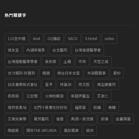
熱門關鍵字
110全中運
Ariel
GQ雜誌
SACO
S Hotel
video
侯友宜
內湖草莓季
台北醫院
台灣復健醫學會
台灣運動醫學學會
吳依霖
土雞
坪林
天空之城
女力報到-好運到
婚變
嫁台日本女星
布袋戲風箏
愛紗
日本農業株式會社
星予
林瀛洲
柯文哲
樂生療養院
民政局
江宏傑
火神的眼淚
無國界醫生
王泉仁
瑞芳氣象站
石門十景實在好好玩
福原愛
紋繡
美睫
艾瑞兒美學
萬芳醫院
蜜唇
角頭－浪流連
邱澤
金屬彈簧
陳庭妮
隱世THE ARCADIA
風梨風箏
麻衣