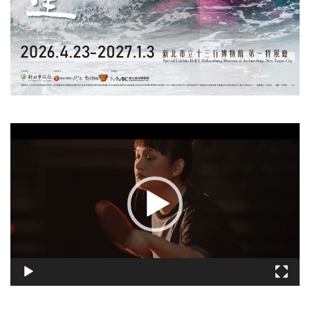
視
訊
播
放
器