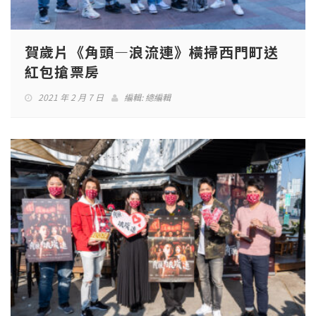
賀歲片《角頭—浪流連》橫掃西門町送
紅包搶票房
2021 年 2 月 7 日
編輯:
總編輯