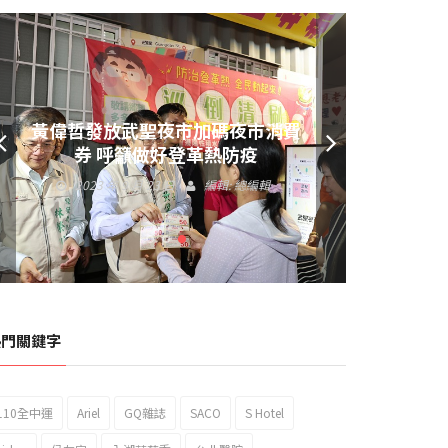
黃偉哲發放武聖夜市加碼夜市消費
券 呼籲做好登革熱防疫
2023 年 9 月 23 日
編輯:
總編輯
熱門關鍵字
110全中運
Ariel
GQ雜誌
SACO
S Hotel