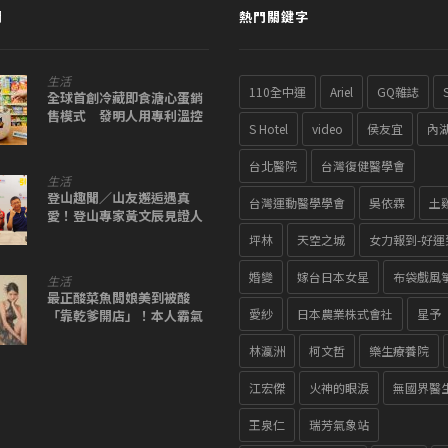
聞
熱門關鍵字
生活
110全中運
Ariel
GQ雜誌
全球首創冷藏即食溏心蛋銷
售模式 發明人用專利溫控
S Hotel
video
侯友宜
內
把「爆汁口感」帶進日常
台北醫院
台灣復健醫學會
生活
登山趣聞／山友邂逅遇真
台灣運動醫學學會
吳依霖
土
愛！登山專家黃文辰見證人
與山的故事
坪林
天空之城
女力報到-好運
婚變
嫁台日本女星
布袋戲風
生活
最正酸菜魚闆娘美到被酸
愛紗
日本農業株式會社
星予
「靠乾爹開店」！本人霸氣
回應了
林瀛洲
柯文哲
樂生療養院
江宏傑
火神的眼淚
無國界醫
王泉仁
瑞芳氣象站