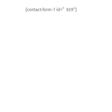
[contact-form-7 id=”619″]