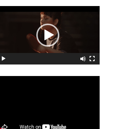
視
訊
播
放
器