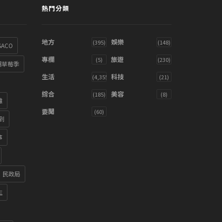
熱門分類
地方
娛樂
(395)
(148)
SACO
專欄
旅遊
(5)
(230)
湖草莓季
生活
科技
(4,355)
(21)
綜合
美容
(185)
(8)
雞
要聞
(60)
到
箏
民政局
生