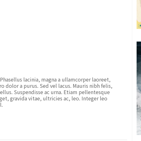
 Phasellus lacinia, magna a ullamcorper laoreet,
ero dolor a purus. Sed vel lacus. Mauris nibh felis,
, tellus. Suspendisse ac urna. Etiam pellentesque
et, gravida vitae, ultricies ac, leo. Integer leo
l.