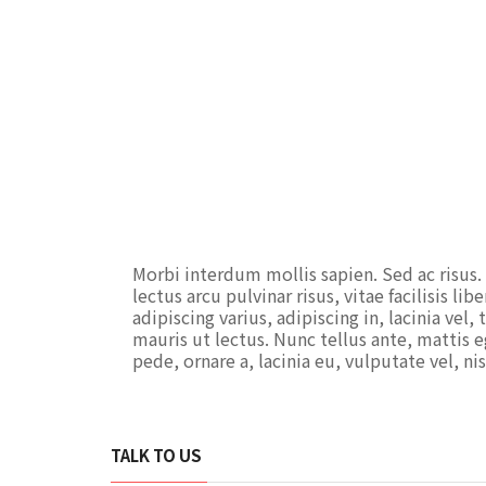
Morbi interdum mollis sapien. Sed ac risus.
lectus arcu pulvinar risus, vitae facilisis lib
adipiscing varius, adipiscing in, lacinia vel
mauris ut lectus. Nunc tellus ante, mattis eg
pede, ornare a, lacinia eu, vulputate vel, nis
TALK TO US