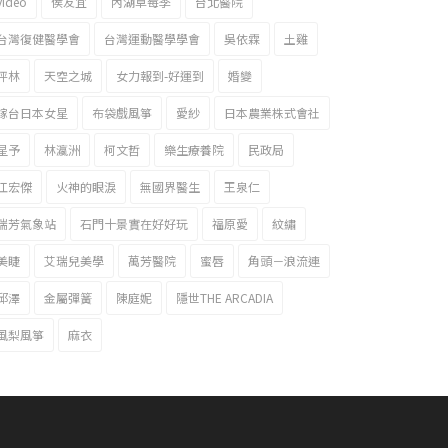
video
侯友宜
內湖草莓季
台北醫院
台灣復健醫學會
台灣運動醫學學會
吳依霖
土雞
坪林
天空之城
女力報到-好運到
婚變
嫁台日本女星
布袋戲風箏
愛紗
日本農業株式會社
星予
林瀛洲
柯文哲
樂生療養院
民政局
江宏傑
火神的眼淚
無國界醫生
王泉仁
瑞芳氣象站
石門十景實在好好玩
福原愛
紋繡
美睫
艾瑞兒美學
萬芳醫院
蜜唇
角頭－浪流連
邱澤
金屬彈簧
陳庭妮
隱世THE ARCADIA
風梨風箏
麻衣