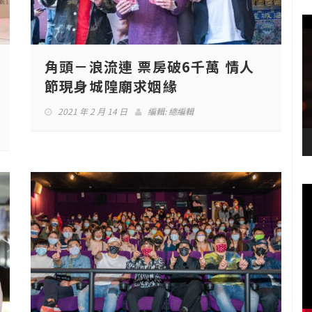
角頭－浪流連 票房破6千萬 情人
節現身城隍廟求姻緣
2021 年 2 月 14 日
編輯:
總編輯