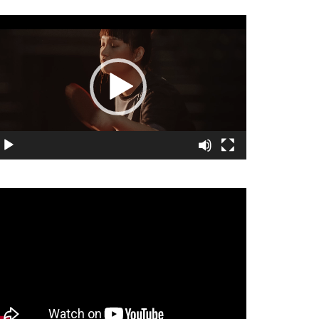
視
訊
播
放
器