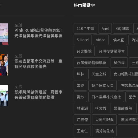
聞
熱門關鍵字
生活
110全中運
Ariel
GQ雜誌
Pink Run跑出希望與勇氣！
光澤醫美集團光澤醫美集團
S Hotel
video
侯友宜
內
讓愛與勇氣同行
台北醫院
台灣復健醫學會
生活
侯友宜籲兩岸交流對等 重
台灣運動醫學學會
吳依霖
土
視民意與救災優先
坪林
天空之城
女力報到-好運
婚變
嫁台日本女星
布袋戲風
生活
凱米颱風發佈陸警 嘉義市
愛紗
日本農業株式會社
星予
長黃敏惠視察防颱整備
林瀛洲
柯文哲
樂生療養院
江宏傑
火神的眼淚
無國界醫
王泉仁
瑞芳氣象站