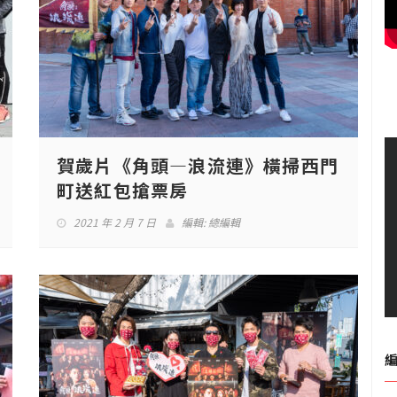
賀歲片《角頭—浪流連》橫掃西門
町送紅包搶票房
2021 年 2 月 7 日
編輯:
總編輯