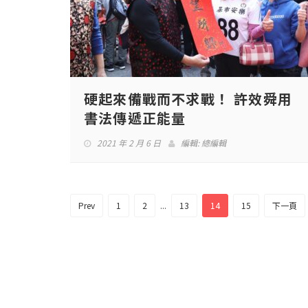
硬起來備戰而不求戰！ 許效舜用
書法傳遞正能量
2021 年 2 月 6 日
編輯:
總編輯
Prev
1
2
...
13
14
15
下一頁