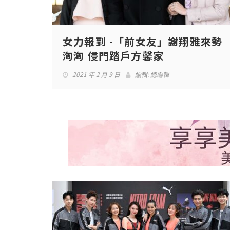
女力報到 -「前女友」謝翔雅來勢
洶洶 侵門踏戶方馨家
2021 年 2 月 9 日
編輯:
總編輯