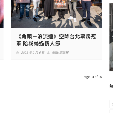
《角頭－浪流連》空降台北票房冠
軍 陪粉絲過情人節
2021 年 2 月 6 日
編輯:
總編輯
Page 14 of 15