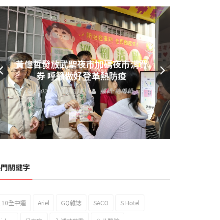
黃偉哲發放武聖夜市加碼夜市消費
券 呼籲做好登革熱防疫
2023 年 9 月 23 日
編輯:
總編輯
熱門關鍵字
110全中運
Ariel
GQ雜誌
SACO
S Hotel