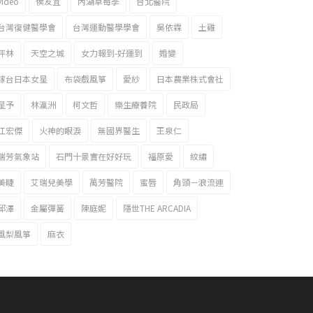
video
侯友宜
內湖草莓季
台北醫院
台灣復健醫學會
台灣運動醫學學會
吳依霖
土雞
坪林
天空之城
女力報到-好運到
婚變
嫁台日本女星
布袋戲風箏
愛紗
日本農業株式會社
星予
林瀛洲
柯文哲
樂生療養院
民政局
江宏傑
火神的眼淚
無國界醫生
王泉仁
瑞芳氣象站
石門十景實在好好玩
福原愛
紋繡
美睫
艾瑞兒美學
萬芳醫院
蜜唇
角頭－浪流連
邱澤
金屬彈簧
陳庭妮
隱世THE ARCADIA
風梨風箏
麻衣