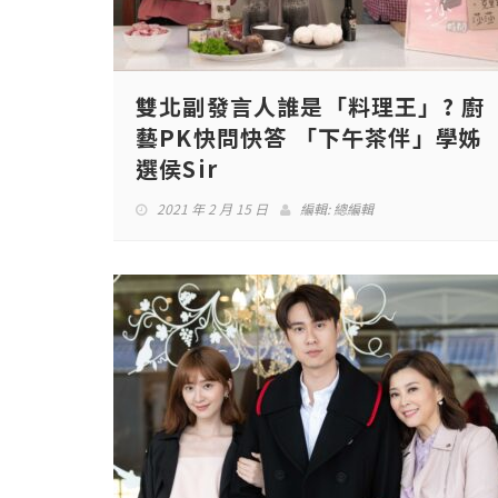
雙北副發言人誰是「料理王」? 廚
藝PK快問快答 「下午茶伴」學姊
選侯Sir
2021 年 2 月 15 日
編輯:
總編輯