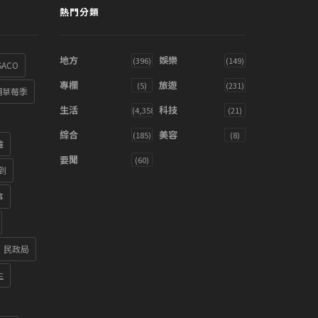
熱門分類
地方
娛樂
(396)
(149)
SACO
專欄
旅遊
(5)
(231)
湖草莓季
生活
科技
(4,358)
(21)
綜合
美容
(185)
(8)
雞
要聞
(60)
到
箏
民政局
生