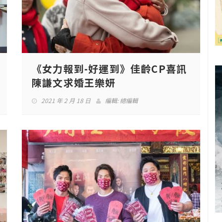
《女力報到-好運到》佳齡CP喜訊
陳謙文求婚王樂妍
2021 年 2 月 18 日
編輯:
總編輯