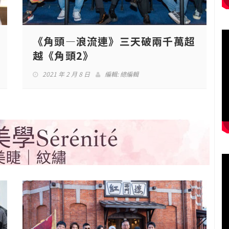
《角頭—浪流連》三天破兩千萬超
越《角頭2》
2021 年 2 月 8 日
編輯:
總編輯