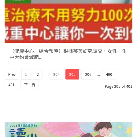
（健康中心／綜合報導）根據英美研究調查，女性一生
中大約會減肥...
Prev
1
2
...
204
205
206
...
400
401
下一頁
Page 205 of 401