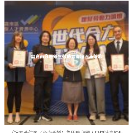
雲嘉南分署銀髮勞動力論壇圓滿落幕
（記者黃信峯／台南報導）為因應我國人口快速高齡化