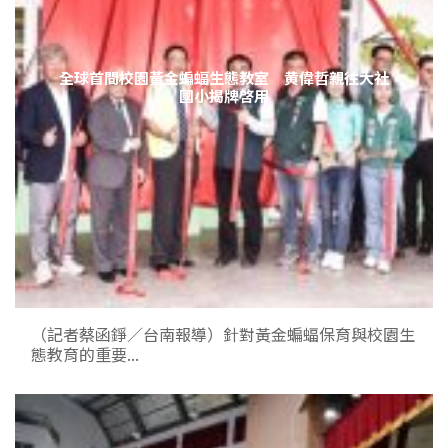
全球首間校園黃金蝙蝠生態教室 黄偉哲親往大社
國小揭牌啓用
（記者蔡函錚／台南報導）針對黃金蝙蝠保育與校園生
態教育的重要...