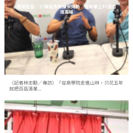
勇闖百岳／27歲猛男教練宋岡勳 五年攀上97座台
灣高峰
（記者林忠勳／專訪）「從商學院走進山林，只花五年
就把百岳清單...