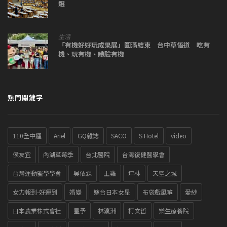
選
生活
「有機好好玩成果展」圓滿結束 台中草悟道 吃有
機、玩有機、體驗有機
熱門關鍵字
110全中運
Ariel
GQ雜誌
SACO
S Hotel
video
侯友宜
內湖草莓季
台北醫院
台灣復健醫學會
台灣運動醫學學會
吳依霖
土雞
坪林
天空之城
女力報到-好運到
婚變
嫁台日本女星
布袋戲風箏
愛紗
日本農業株式會社
星予
林瀛洲
柯文哲
樂生療養院