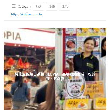
Category
地方
娛樂
生活
https://intime.com.tw
機能蛋進駐日系超市LOPIA 高敏敏站台喊：吃營
養、吃保養