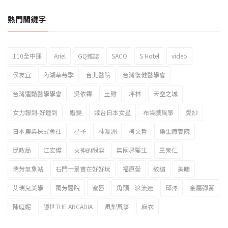
熱門關鍵字
110全中運
Ariel
GQ雜誌
SACO
S Hotel
video
2023新北市北海岸國際風箏節「風在石起」霸氣回歸
侯友宜
內湖草莓季
台北醫院
台灣復健醫學會
台灣運動醫學學會
吳依霖
土雞
坪林
天空之城
女力報到-好運到
婚變
嫁台日本女星
布袋戲風箏
愛紗
日本農業株式會社
星予
林瀛洲
柯文哲
樂生療養院
民政局
江宏傑
火神的眼淚
無國界醫生
王泉仁
瑞芳氣象站
石門十景實在好好玩
福原愛
紋繡
美睫
艾瑞兒美學
萬芳醫院
蜜唇
角頭－浪流連
邱澤
金屬彈簧
陳庭妮
隱世THE ARCADIA
風梨風箏
麻衣