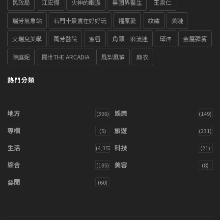
民政局
江宏傑
火神的眼淚
無國界醫生
王泉仁
瑞芳氣象站
石門十景實在好好玩
福原愛
紋繡
美睫
艾瑞兒美學
萬芳醫院
蜜唇
角頭－浪流連
邱澤
金屬彈簧
陳庭妮
隱世THE ARCADIA
風梨風箏
麻衣
熱門分類
地方
娛樂
(396)
(149)
專欄
旅遊
(5)
(231)
生活
科技
(4,357)
(21)
綜合
美容
(185)
(8)
要聞
(60)