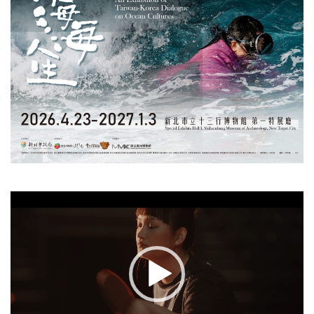
視
訊
播
放
器