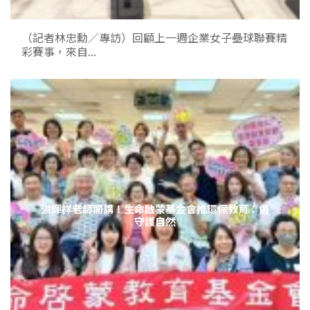
（記者林忠勳／專訪）回顧上一週企業女子壘球聯賽精
彩賽事，來自...
洪輝祥老師開講！生命啟蒙基金會推環保教育：倡
守護自然