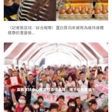
（記者張芸瑄／綜合報導）蛋白質向來被視為維持身體
健康的重要營...
嘉義家扶中心粽葉飄香傳溫情 攜手包粽慶端午