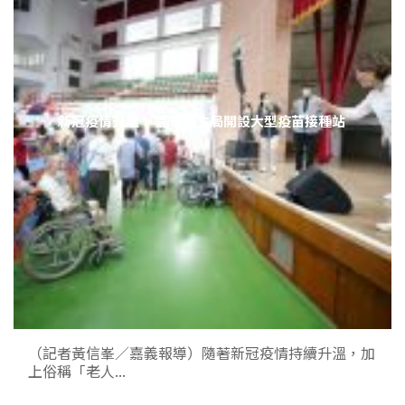
新冠疫情升溫！ 嘉市衛生局開設大型疫苗接種站
（記者黃信峯／嘉義報導）隨著新冠疫情持續升溫，加
上俗稱「老人...