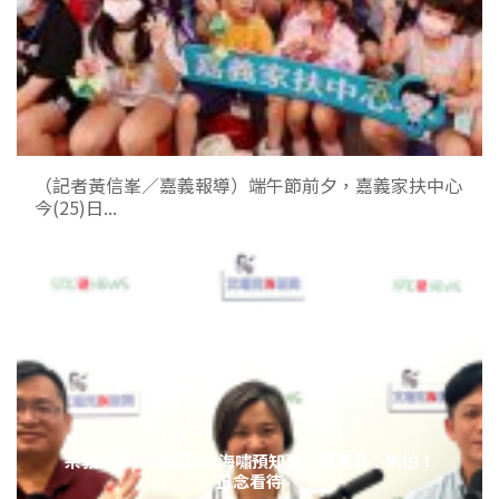
（記者黃信峯／嘉義報導）端午節前夕，嘉義家扶中心
今(25)日...
宗教玄學／7月5日大海嘯預知夢 陳惠君：別怕！
正念看待