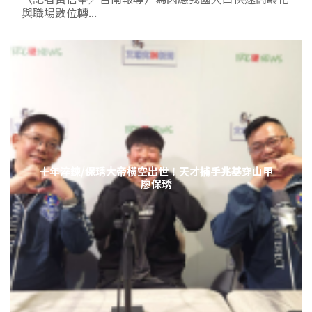
與職場數位轉...
十年淬鍊/保琇大帝橫空出世！天才捕手兆基穿山甲
廖保琇