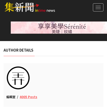
Togg
navi
AUTHOR DETAILS
編輯室
4005 Posts